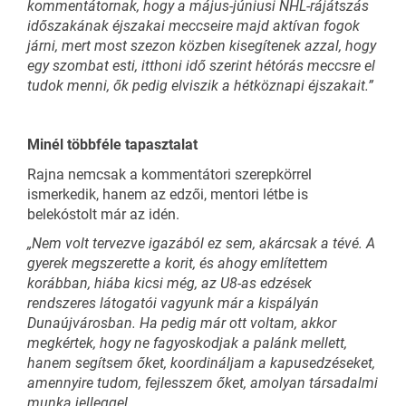
kommentátornak, hogy a május-júniusi NHL-rájátszás
időszakának éjszakai meccseire majd aktívan fogok
járni, mert most szezon közben kisegítenek azzal, hogy
egy szombat esti, itthoni idő szerint hétórás meccsre el
tudok menni, ők pedig elviszik a hétköznapi éjszakait.”
Minél többféle tapasztalat
Rajna nemcsak a kommentátori szerepkörrel
ismerkedik, hanem az edzői, mentori létbe is
belekóstolt már az idén.
„Nem volt tervezve igazából ez sem, akárcsak a tévé. A
gyerek megszerette a korit, és ahogy említettem
korábban, hiába kicsi még, az U8-as edzések
rendszeres látogatói vagyunk már a kispályán
Dunaújvárosban. Ha pedig már ott voltam, akkor
megkértek, hogy ne fagyoskodjak a palánk mellett,
hanem segítsem őket, koordináljam a kapusedzéseket,
amennyire tudom, fejlesszem őket, amolyan társadalmi
munka jelleggel.