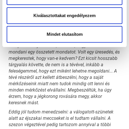
az időszakra, amikor szögre akasztja majd a
korcsolyát. A jégkorongtól azonban nem fog teljesen
Kiválasztottakat engedélyezem
elszakadni: a szemfüles szurkolók már hallhatták
Rajnát egy-egy NHL-közvetítés során.
„Nem titok, a klubunkhoz új szpíkert érkezett a szezon
Mindet elutasítom
elején, aki tévében is közvetít
- folytatta Rajna. -
Hallott
már párszor nyilatkozni, és tudta, hogy el tudok
mondani egy összetett mondatot. Volt egy üresedés, és
megkerestek, hogy van-e kedvem? Ezt kicsit hosszabb
tárgyalás követte, de nem is a tévével, inkább a
feleségemmel, hogy ezt miként lehetne megoldani...
A
tévé részéről azt kellett átbeszélni, hogy a saját
mérkőzéseink miatt nem tudok mindig ott lenni és
minden mérkőzést elvállalni. Megbeszéltük, ha úgy
érzem, hogy a jégkorong rovására megy, akkor
keresnek mást.
Eddig jól tudom menedzselni: a válogatott-szünetek
alatt az éjszakai meccseket is el tudtam vállalni. A
szezon végeztével pedig tartozom annyival a többi