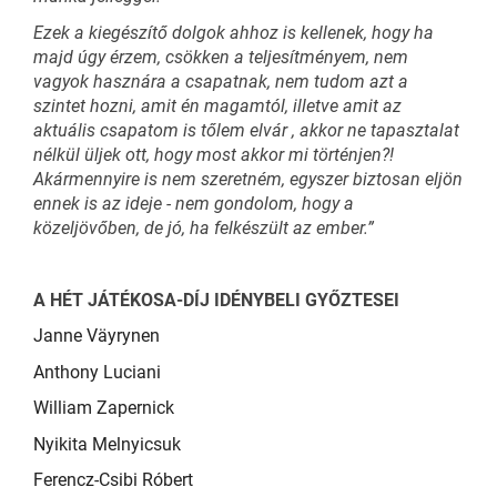
Ezek a kiegészítő dolgok ahhoz is kellenek, hogy ha
majd úgy érzem, csökken a teljesítményem, nem
vagyok hasznára a csapatnak, nem tudom azt a
szintet hozni, amit én magamtól, illetve amit az
aktuális csapatom is tőlem elvár , akkor ne tapasztalat
nélkül üljek ott, hogy most akkor mi történjen?!
Akármennyire is nem szeretném, egyszer biztosan eljön
ennek is az ideje - nem gondolom, hogy a
közeljövőben, de jó, ha felkészült az ember.”
A HÉT JÁTÉKOSA-DÍJ IDÉNYBELI GYŐZTESEI
Janne Väyrynen
Anthony Luciani
William Zapernick
Nyikita Melnyicsuk
Ferencz-Csibi Róbert