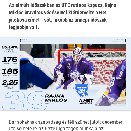
Az elmúlt időszakban az UTE rutinos kapusa, Rajna
Miklós bravúros védéseivel kiérdemelte a Hét
játékosa címet - sőt, inkább az ünnepi időszak
legjobbja volt.
Bár sokaknak szabadság és téli szünet jutott december
utolsó heteire, az Erste Liga-tagok munkája az