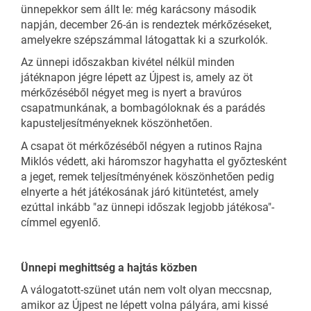
ünnepekkor sem állt le: még karácsony második
napján, december 26-án is rendeztek mérkőzéseket,
amelyekre szépszámmal látogattak ki a szurkolók.
Az ünnepi időszakban kivétel nélkül minden
játéknapon jégre lépett az Újpest is, amely az öt
mérkőzéséből négyet meg is nyert a bravúros
csapatmunkának, a bombagóloknak és a parádés
kapusteljesítményeknek köszönhetően.
A csapat öt mérkőzéséből négyen a rutinos Rajna
Miklós védett, aki háromszor hagyhatta el győztesként
a jeget, remek teljesítményének köszönhetően pedig
elnyerte a hét játékosának járó kitüntetést, amely
ezúttal inkább "az ünnepi időszak legjobb játékosa"-
címmel egyenlő.
Ünnepi meghittség a hajtás közben
A válogatott-szünet után nem volt olyan meccsnap,
amikor az Újpest ne lépett volna pályára, ami kissé