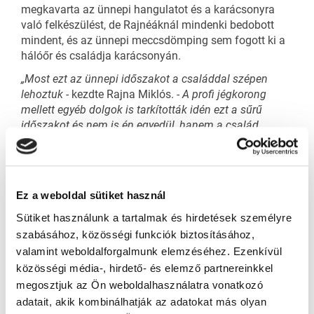
megkavarta az ünnepi hangulatot és a karácsonyra
való felkészülést, de Rajnéáknál mindenki bedobott
mindent, és az ünnepi meccsdömping sem fogott ki a
hálóőr és családja karácsonyán.
„Most ezt az ünnepi időszakot a családdal szépen
lehoztuk
- kezdte Rajna Miklós. -
A profi jégkorong
mellett egyéb dolgok is tarkították idén ezt a sűrű
időszakot és n
em is én egyedül, hanem a család
nagyon jól tudta kezelni és menedzselni ezt az ünnepi
szakaszt. December 24–25-én otthon voltunk, maradt
időnk rendesen ünnepelni is. A decemberi IIHF-
szünetben már próbáltunk mindent, amit lehetett, előre
Ez a weboldal sütiket használ
megcsinálni, elkészíteni, akár ajándékról, akár
karácsonyfáról legyen szó. Úgyhogy igazából túl
Sütiket használunk a tartalmak és hirdetések személyre
vagyunk rajta, a család szuperül lehozta ezt, mindenki
szabásához, közösségi funkciók biztosításához,
megveregetheti a saját vállát.”
valamint weboldalforgalmunk elemzéséhez. Ezenkívül
közösségi média-, hirdető- és elemző partnereinkkel
megosztjuk az Ön weboldalhasználatra vonatkozó
Meccs meccs hátán
adatait, akik kombinálhatják az adatokat más olyan