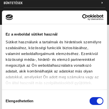
BÜNTETÉSEK
+/-
TABELLA
Ez a weboldal sütiket használ
Sütiket használunk a tartalmak és hirdetések személyre
szabásához, közösségi funkciók biztosításához,
WEBSHOP
valamint weboldalforgalmunk elemzéséhez. Ezenkívül
közösségi média-, hirdető- és elemző partnereinkkel
megosztjuk az Ön weboldalhasználatra vonatkozó
adatait, akik kombinálhatják az adatokat más olyan
adatokkal, amelyeket Ön adott meg számukra vagy az
Ön által használt más szolgáltatásokból gyűjtöttek.
Hozzájárulás
Elengedhetetlen
kiválasztása