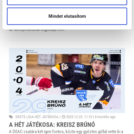
months ago
A HÉT JÁTÉKOSA: RAJNA MIKLÓS
Mindet elutasítom
Az elmúlt időszakban az UTE rutinos kapusa, Rajna Miklós
bravúros védéseivel kiérdemelte a Hét játékosa címet - sőt, inkább
az ünnepi időszak legjobbja volt.
ERSTE LIGA-HÉT JÁTÉKOSA
/
2025.12.23. 11:10 |
8 months ago
A HÉT JÁTÉKOSA: KREISZ BRÚNÓ
A DEAC csatára két igen fontos, közte egy győztes góllal vette ki a