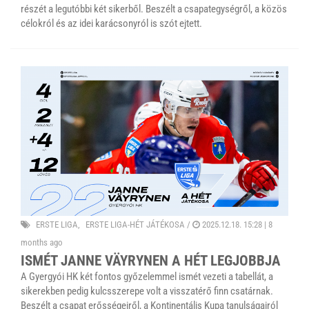
részét a legutóbbi két sikerből. Beszélt a csapategységről, a közös
célokról és az idei karácsonyról is szót ejtett.
ERSTE LIGA
ERSTE LIGA-HÉT JÁTÉKOSA
/
2025.12.18. 15:28 |
8
months ago
ISMÉT JANNE VÄYRYNEN A HÉT LEGJOBBJA
A Gyergyói HK két fontos győzelemmel ismét vezeti a tabellát, a
sikerekben pedig kulcsszerepe volt a visszatérő finn csatárnak.
Beszélt a csapat erősségeiről, a Kontinentális Kupa tanulságairól