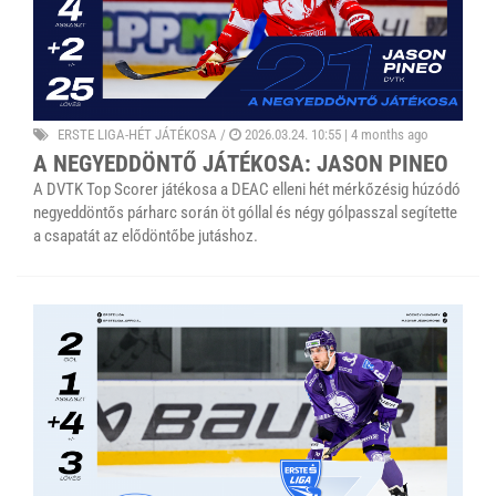
ERSTE LIGA-HÉT JÁTÉKOSA
/
2026.03.24. 10:55 |
4 months ago
A NEGYEDDÖNTŐ JÁTÉKOSA: JASON PINEO
A DVTK Top Scorer játékosa a DEAC elleni hét mérkőzésig húzódó
negyeddöntős párharc során öt góllal és négy gólpasszal segítette
a csapatát az elődöntőbe jutáshoz.