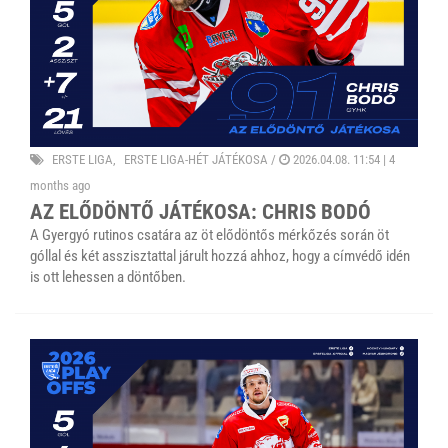
ERSTE LIGA
ERSTE LIGA-HÉT JÁTÉKOSA
/
2026.04.08. 11:54 |
4
months ago
AZ ELŐDÖNTŐ JÁTÉKOSA: CHRIS BODÓ
A Gyergyó rutinos csatára az öt elődöntős mérkőzés során öt
góllal és két asszisztattal járult hozzá ahhoz, hogy a címvédő idén
is ott lehessen a döntőben.