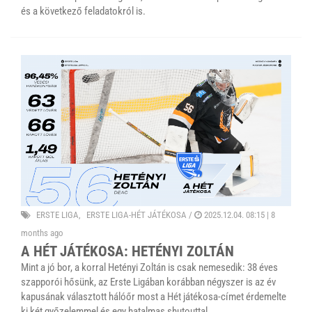
és a következő feladatokról is.
ERSTE LIGA
ERSTE LIGA-HÉT JÁTÉKOSA
/
2025.12.04. 08:15 |
8
months ago
A HÉT JÁTÉKOSA: HETÉNYI ZOLTÁN
Mint a jó bor, a korral Hetényi Zoltán is csak nemesedik: 38 éves
szapporói hősünk, az Erste Ligában korábban négyszer is az év
kapusának választott hálóőr most a Hét játékosa-címet érdemelte
ki két győzelemmel és egy hatalmas shutouttal.