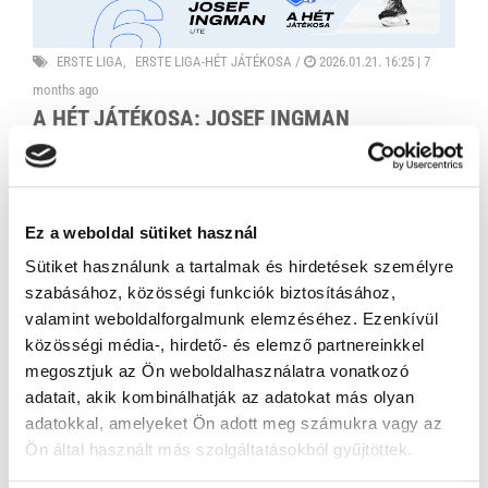
ERSTE LIGA
ERSTE LIGA-HÉT JÁTÉKOSA
/
2026.01.21. 16:25 |
7
months ago
A HÉT JÁTÉKOSA: JOSEF INGMAN
A svéd védő január közepén érkezett az Újpest csapatához, első
Erste Liga-meccsén pedig rögtön két gólt szerzett - az egyik a hét
legszebb találatai közé is bekerült.
Ez a weboldal sütiket használ
Sütiket használunk a tartalmak és hirdetések személyre
szabásához, közösségi funkciók biztosításához,
valamint weboldalforgalmunk elemzéséhez. Ezenkívül
közösségi média-, hirdető- és elemző partnereinkkel
megosztjuk az Ön weboldalhasználatra vonatkozó
adatait, akik kombinálhatják az adatokat más olyan
adatokkal, amelyeket Ön adott meg számukra vagy az
Ön által használt más szolgáltatásokból gyűjtöttek.