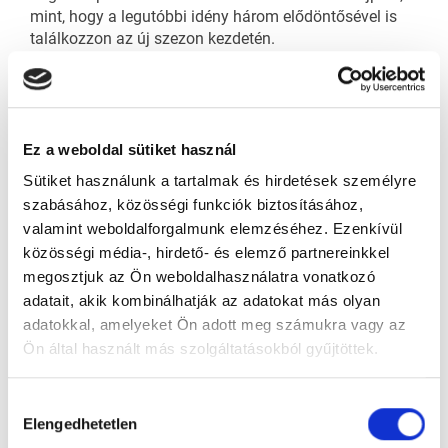
mint, hogy a legutóbbi idény három elődöntősével is
találkozzon az új szezon kezdetén.
A lila-fehérek a Brassóval és a Gyergyóval idegenben, a
Csíkszeredával pedig idehaza találkoztak, és vegyes
eredményeket produkáltak, hiszen a nyitó fordulóban
4–1-re nyertek a Corona ellen,
aztán kaptak egy
Ez a weboldal sütiket használ
kilencest a címvédő GYHK-nál,
a másik döntős
Sportklubot viszont 6–2-re verték
a Megyeri úton.
Sütiket használunk a tartalmak és hirdetések személyre
szabásához, közösségi funkciók biztosításához,
Utóbbi siker fő letéteményese a kanadai Anthony
valamint weboldalforgalmunk elemzéséhez. Ezenkívül
Luciani volt, kiérdemelve, hogy ő legyen az Erste
közösségi média-, hirdető- és elemző partnereinkkel
Ligában a második hét legjobbja.
megosztjuk az Ön weboldalhasználatra vonatkozó
adatait, akik kombinálhatják az adatokat más olyan
Jason Morgan gyorsan meggyőzte
adatokkal, amelyeket Ön adott meg számukra vagy az
Ön által használt más szolgáltatásokból gyűjtöttek.
A hétvégi UTE-sikerből mesterhármassal, sőt, 3+1-es
összteljesítménnyel vette ki a részét a 35 éves
jobbszélső, aki második szakaszát tölti az Erste
Hozzájárulás
Ligában, hiszen
az előző évadban megfordult
Elengedhetetlen
kiválasztása
Miskolcon,
habár csak
négy mérkőzés erejéig
– ebből