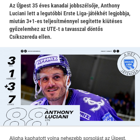
Az Újpest 35 éves kanadai jobbszélsője, Anthony
Luciani lett a legutóbbi Erste Liga-játékhét legjobbja,
miután 3+1-es teljesítménnyel segítette kiütéses
győzelemhez az UTE-t a tavasszal döntős
Csíkszereda ellen.
Aligha kaphatott volna nehezebb sorsolást az Újpest,