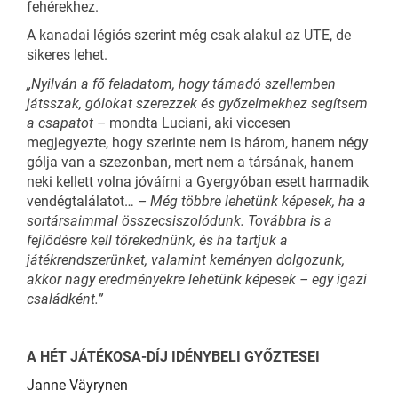
fehérekhez.
A kanadai légiós szerint még csak alakul az UTE, de
sikeres lehet.
„Nyilván a fő feladatom, hogy támadó szellemben
játsszak, gólokat szerezzek és győzelmekhez segítsem
a csapatot –
mondta Luciani, aki viccesen
megjegyezte, hogy szerinte nem is három, hanem négy
gólja van a szezonban, mert nem a társának, hanem
neki kellett volna jóváírni a Gyergyóban esett harmadik
vendégtalálatot…
– Még többre lehetünk képesek, ha a
sortársaimmal összecsiszolódunk. Továbbra is a
fejlődésre kell törekednünk, és ha tartjuk a
játékrendszerünket, valamint keményen dolgozunk,
akkor nagy eredményekre lehetünk képesek – egy igazi
családként.”
A HÉT JÁTÉKOSA-DÍJ IDÉNYBELI GYŐZTESEI
Janne Väyrynen