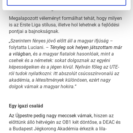
Britanniában, Németországban, Norvégiában, valamint
Olasz- és Svédországban.
Megalapozott véleményt formálhat tehát, hogy milyen
is az Erste Liga stílusa, illetve hol lehetnek a fejlődési
pontjai a bajnokságnak.
„Szerintem fényes jövő előtt áll a magyar ifjúság –
folytatta Luciani.
–
Tényleg sok helyen játszottam már
a világban,
és a magyar fiatalok hasonlóak, mint a
csehek és a németek: sokat dolgoznak az egyéni
képességeiken és a jégen kívül. Nyilván főleg az UTE-
ról tudok nyilatkozni: itt abszolút csúcsszínvonalú az
akadémia, a létesítmények különösen, ezért nagy
dolgok várnak a magyar hokira.”
Egy igazi család
Az Újpestre pedig nagy meccsek várnak,
hiszen az
előttünk álló hétvégén az OB1 két döntőse, a DEAC és
a Budapest Jégkorong Akadémia érkezik a lila-