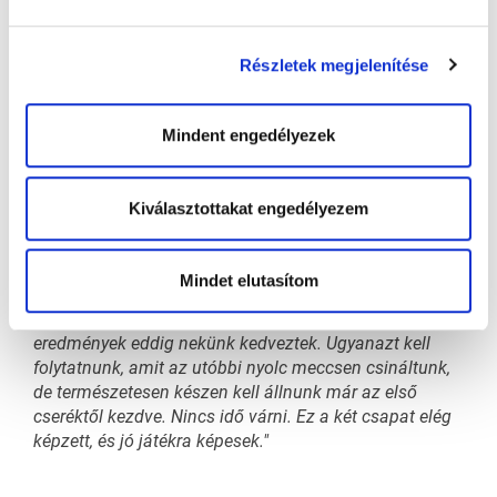
akik felkészítettek bennünket a meccsekre. A
nemzetközi szünet után nagyon jó hetünk volt
edzésekkel. Mindenki jól érezte magát, és újra formába
Részletek megjelenítése
lendült.”
Mindent engedélyezek
Újabb két hazai meccs a láthatáron
Pénteken és vasárnap is hazai pályán, hazai közönség
Kiválasztottakat engedélyezem
előtt játszik a Brassó: a BJA HC és a DVTK látogat a
Coronához. Előbbinek visszavághatnak a szeptemberi
vereségért, utóbbi ellen pedig begyűjthetik a negyedik
Mindet elutasítom
győzelmüket.
„Ezekkel a csapatokkal már többször játszottunk, az
eredmények eddig nekünk kedveztek. Ugyanazt kell
folytatnunk, amit az utóbbi nyolc meccsen csináltunk,
de természetesen készen kell állnunk már az első
cseréktől kezdve. Nincs idő várni. Ez a két csapat elég
képzett, és jó játékra képesek."