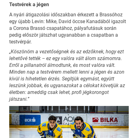
Testvérek a jégen
A nyári átigazolási időszakban érkezett a Brassóhoz
egy újabb Levin: Mike, David öccse Kanadából igazolt
a Corona Brassó csapatához, pályafutásuk során
pedig először játszhat ugyanabban a csapatban a
testvérpár.
„Köszönöm a vezetőségnek és az edzőknek, hogy ezt
lehetővé tették – ez egy valóra vált álom számomra.
Erről a pillanatról álmodtunk, és most valóra vált.
Minden nap a testvérem mellett lenni a jégen és azon
kívül is hihetetlen érzés. Segítjük egymást, együtt
leszünk jobbak, és ugyanazokat a célokat követjük az
életben: ameddig csak lehet, profi jégkorongot
játszani.”