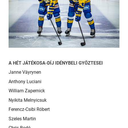
A HÉT JÁTÉKOSA-DÍJ IDÉNYBELI GYŐZTESEI
Janne Väyrynen
Anthony Luciani
William Zapernick
Nyikita Melnyicsuk
Ferencz-Csibi Róbert
Szeles Martin
Chris Bodó