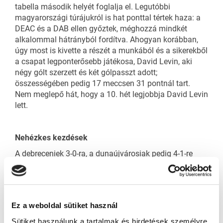
tabella második helyét foglalja el. Legutóbbi
magyarországi túrájukról is hat ponttal tértek haza: a
DEAC és a DAB ellen győztek, méghozzá mindkét
alkalommal hátrányból fordítva. Ahogyan korábban,
úgy most is kivette a részét a munkából és a sikerekből
a csapat legponterősebb játékosa, David Levin, aki
négy gólt szerzett és két gólpasszt adott;
összességében pedig 17 meccsen 31 pontnál tart.
Nem meglepő hát, hogy a 10. hét legjobbja David Levin
lett.
Nehézkes kezdések
A debreceniek 3-0-ra, a dunaújvárosiak pedig 4-1-re
vezettek, mindkét meccsen tehát háromgólos
hátrányból sikerült visszajönnie a Brassónak, és 6-4-re,
valamint 5-4-re nyert.
“Nem igazán kezdtünk a legjobban. Nem álltunk
Ez a weboldal sütiket használ
készen az első cseréktől kezdve. De a pozitív oldala a
Sütiket használunk a tartalmak és hirdetések személyre