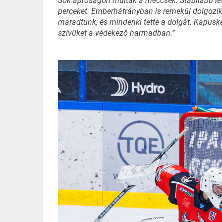
Sok apróságon múltak a meccsek. Stabilabb let
perceket. Emberhátrányban is remekül dolgozik
maradtunk, és mindenki tette a dolgát. Kapuské
szívüket a védekező harmadban.”