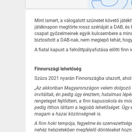
Mint ismert, a válogatott szünetet követő játék
játéknapon megtörte rossz szériáját a DAB, és
csapat győzelmeinek egyik kulcsembere a mindös
biztosított a DAB-nak, nem meglepő tehát, hogy 
A fiatal kapust a felnőttpályafutása előtti finn
Finnországi lehetőség
Szücs 2021 nyarán Finnországba utazott, ahol v
„Az akkoriban Magyarországon velem dolgozó fi
invitáltak, én pedig úgy éreztem, hatalmas lépé
rengeteget fejlődtem, a finn kapusiskola és móds
pedig itthon láttam a legjobb lehetőséget. Úgy
magam a hazai közönségnek is.
A finn hoki tempója, fegyelme és szervezettség
nehéz helyzetekben megfelelő döntéseket hozni