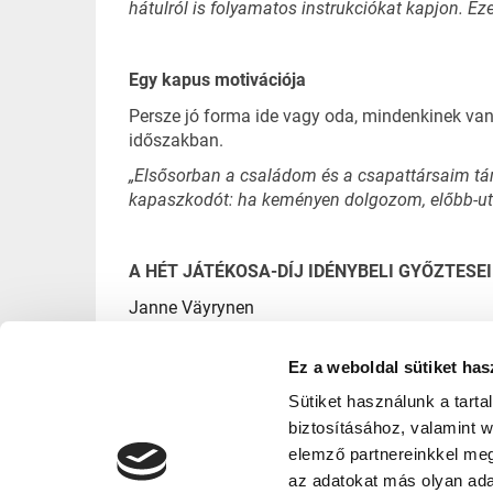
hátulról is folyamatos instrukciókat kapjon. E
Egy kapus motivációja
Persze jó forma ide vagy oda, mindenkinek van
időszakban.
„Elsősorban a családom és a csapattársaim tá
kapaszkodót: ha keményen dolgozom, előbb-utób
A HÉT JÁTÉKOSA-DÍJ IDÉNYBELI GYŐZTESEI
Janne Väyrynen
Anthony Luciani
Ez a weboldal sütiket has
William Zapernick
Sütiket használunk a tart
Nyikita Melnyicsuk
biztosításához, valamint 
Ferencz-Csibi Róbert
elemző partnereinkkel meg
az adatokat más olyan ad
Szeles Martin