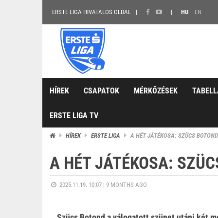
ERSTE LIGA HIVATALOS OLDAL
HU
EN
HÍREK
CSAPATOK
MÉRKŐZÉSEK
TABELL
ERSTE LIGA TV
HÍREK
ERSTE LIGA
A HÉT JÁTÉKOSA: SZÜCS BOTOND
A HÉT JÁTÉKOSA: SZÜ
2025.11.19. 10:07 |
9 MONTHS AGO
Szücs Botond a válogatott szünet utáni két m