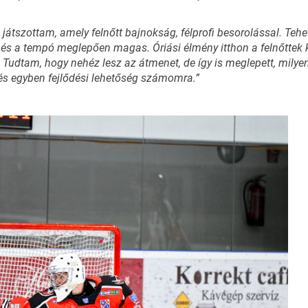
tszottam, amely felnőtt bajnokság, félprofi besorolással. Tehets
 és a tempó meglepően magas. Óriási élmény itthon a felnőttek k
 Tudtam, hogy nehéz lesz az átmenet, de így is meglepett, milyen
és egyben fejlődési lehetőség számomra.”