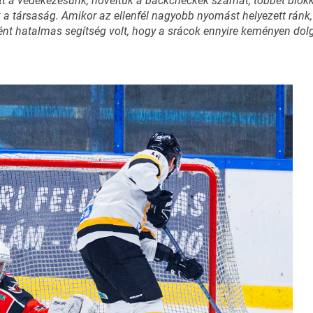
t a védekezésünk, növeltük a backcheckek számát, többet blokk
 a társaság. Amikor az ellenfél nagyobb nyomást helyezett rán
nt hatalmas segítség volt, hogy a srácok ennyire keményen dolgo