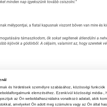
zeket minden nap igyekszünk tovább csiszolni.”
nak mélypontjai, a fiatal kapusnak viszont bőven van mire és 
mogatására támaszkodom, ők sokat segítenek átlendülni a neh
b kijövök a gödörből. A céljaim, valamint az, hogy szeretek véd
znál
almak és hirdetések személyre szabásához, közösségi funkciók
weboldalforgalmunk elemzéséhez. Ezenkívül közösségi média-, h
osztjuk az Ön weboldalhasználatra vonatkozó adatait, akik kom
atokkal, amelyeket Ön adott meg számukra vagy az Ön által ha