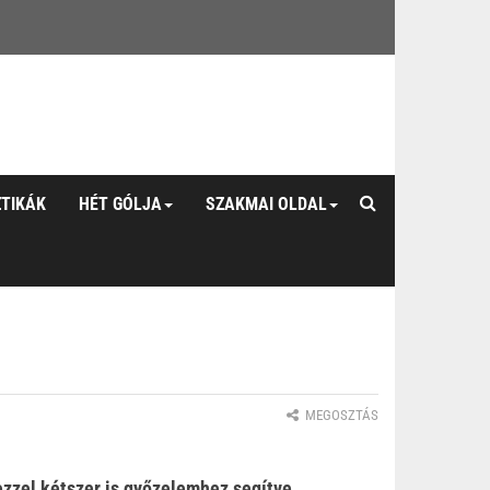
ZTIKÁK
HÉT GÓLJA
SZAKMAI OLDAL
MEGOSZTÁS
 ezzel kétszer is győzelemhez segítve