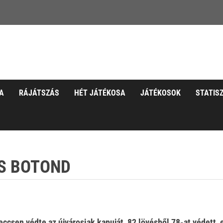
A
RÁJÁTSZÁS
HÉT JÁTÉKOSA
JÁTÉKOSOK
STATIS
CS BOTOND
eccsen védte az újvárosiak kapuját, 82 lövésből 78-at védett,