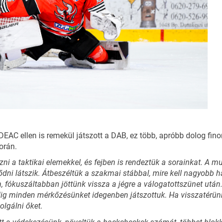
DEAC ellen is remekül játszott a DAB, ez több, apróbb dolog fi
orán.
zni a taktikai elemekkel, és fejben is rendeztük a sorainkat. A 
dni látszik. Átbeszéltük a szakmai stábbal, mire kell nagyobb h
 fókuszáltabban jöttünk vissza a jégre a válogatottszünet után.
dig minden mérkőzésünket idegenben játszottuk. Ha visszatérün
olgálni őket.