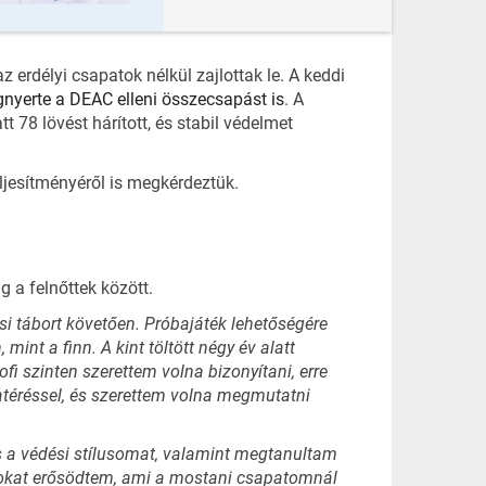
 erdélyi csapatok nélkül zajlottak le. A keddi
nyerte a DEAC elleni összecsapást is
. A
 78 lövést hárított, és stabil védelmet
eljesítményéről is megkérdeztük.
 a felnőttek között.
i tábort követően. Próbajáték lehetőségére
int a finn. A kint töltött négy év alatt
ofi szinten szerettem volna bizonyítani, erre
zatéréssel, és szerettem volna megmutatni
és a védési stílusomat, valamint megtanultam
 sokat erősödtem, ami a mostani csapatomnál