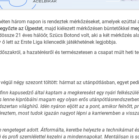
héten három napon is rendeztek mérkőzéseket, amelyek ezúttal az
legyőzte az Újpestet
, majd kiélezett mérkőzésen büntetőkkel
meg
sze 21 éves hálóőr, Szücs Botond volt, aki a két mérkőzés alatt
ő lett az Erste Liga kilencedik játékhetének legjobbja.
 időszakról, a hazatérésről és természetesen a csapat múlt heti t
égül négy szezont töltött: hármat az utánpótlásban, egyet pedig
nn kapusedző által kaptam a megkeresést egy nyári felkészülés
s lenne kipróbálni magam egy olyan erős utánpótlásrendszerben, m
zertan világhírű. Idén nyáron eljött az a pont, amikor felnőtt, pr
 éreztem, most tudok igazán nagyot lépni a karrieremben a viss
e rengeteget adott. Átformálta, keretbe helyezte a technikámat 
 és profi szemlélettel kezelni a mindennapokat. Mentálisan is