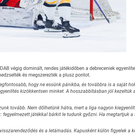
DAB végig dominált, rendes játékidőben a debreceniek egyenlíte
enedzselték és megszerezték a plusz pontot.
a legfontosabb, hogy ne essünk pánikba, és továbbra is a saját ho
yenlítés kizökkentsen minket. A hosszabbításban jól kezeltük a 
unk tovább. Nem dőlhetünk hátra, mert a liga nagyon kiegyenl
fegyelmezett játékkal bárkit le tudunk győzni. Ha megtartjuk a s
s visszarendeződés és a letámadás. Kapusként külön figyelek a 