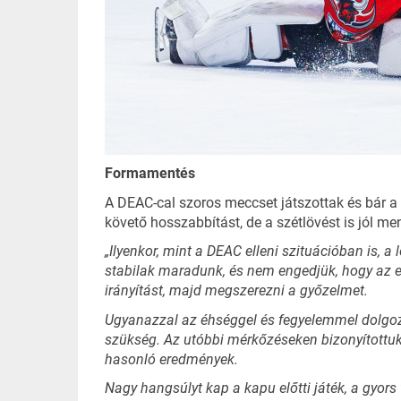
Formamentés
A DEAC-cal szoros meccset játszottak és bár a 
követő hosszabbítást, de a szétlövést is jól m
„Ilyenkor, mint a DEAC elleni szituációban is, 
stabilak maradunk, és nem engedjük, hogy az eg
irányítást, majd megszerezni a győzelmet.
Ugyanazzal az éhséggel és fegyelemmel dolgoz
szükség. Az utóbbi mérkőzéseken bizonyítottuk: 
hasonló eredmények.
Nagy hangsúlyt kap a kapu előtti játék, a gyor