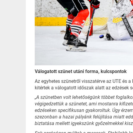
Válogatott szünet utáni forma, kulcspontok
Az egyhetes szünetről visszatérve az UTE és a 
kitértek a válogatott időszak alatt az edzések s
„A szünetben volt lehetőségünk többet foglalko
végigedzettük a szünetet, ami mostanra kifizető
edzéseken specifikusan gyakoroltuk. Úgy érzem,
szezonban a hazai pályánk felújítása miatt ed
biztatása mellett igyekszünk győzelmekkel kisz