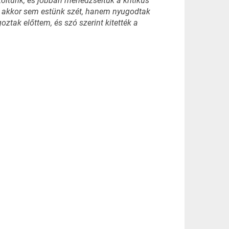
oltunk, és jobban menedzseltük a kritikus
k, akkor sem estünk szét, hanem nyugodtak
ztak előttem, és szó szerint kitették a