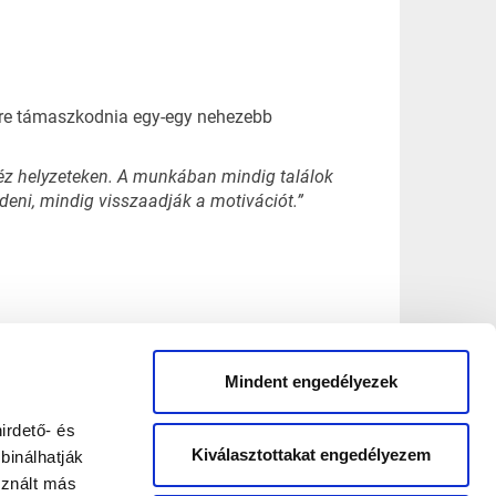
kire támaszkodnia egy-egy nehezebb
éz helyzeteken. A munkában mindig találok
eni, mindig visszaadják a motivációt.”
Mindent engedélyezek
irdető- és
Kiválasztottakat engedélyezem
binálhatják
sznált más