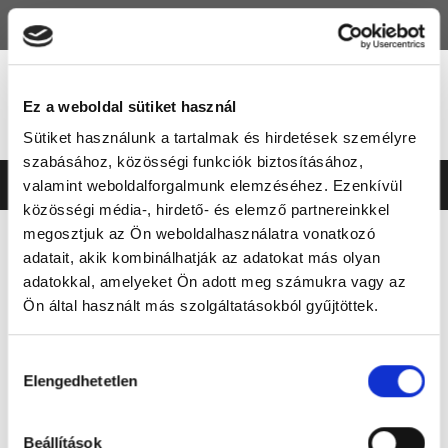
HU
EN
Ez a weboldal sütiket használ
Sütiket használunk a tartalmak és hirdetések személyre
szabásához, közösségi funkciók biztosításához,
valamint weboldalforgalmunk elemzéséhez. Ezenkívül
közösségi média-, hirdető- és elemző partnereinkkel
megosztjuk az Ön weboldalhasználatra vonatkozó
BEJELENTKEZÉS
adatait, akik kombinálhatják az adatokat más olyan
adatokkal, amelyeket Ön adott meg számukra vagy az
BEJELENTKEZÉS
Ön által használt más szolgáltatásokból gyűjtöttek.
Hozzájárulás
E-mail
Elengedhetetlen
kiválasztása
Jelszó
Beállítások