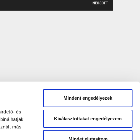
NEO
SOFT
Mindent engedélyezek
irdető- és
Kiválasztottakat engedélyezem
binálhatják
sznált más
Mindet elutasítom