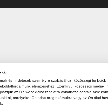
znál
almak és hirdetések személyre szabásához, közösségi funkciók
weboldalforgalmunk elemzéséhez. Ezenkívül közösségi média-, h
osztjuk az Ön weboldalhasználatra vonatkozó adatait, akik kom
atokkal, amelyeket Ön adott meg számukra vagy az Ön által ha
k.