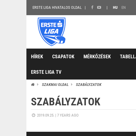
ERSTE LIGA HIVATALOS OLDAL
HU
EN
HÍREK
CSAPATOK
MÉRKŐZÉSEK
TABELL
ERSTE LIGA TV
SZAKMAI OLDAL
SZABÁLYZATOK
SZABÁLYZATOK
2019.09.25. |
7 YEARS AGO