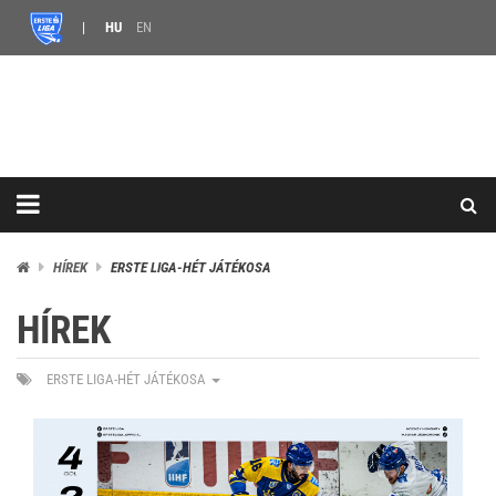
HU
EN
HÍREK
ERSTE LIGA-HÉT JÁTÉKOSA
HÍREK
ERSTE LIGA-HÉT JÁTÉKOSA