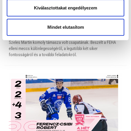
Kiválasztottakat engedélyezem
ERSTE LIGA
ERSTE LIGA-HÉT JÁTÉKOSA
/
2025.10.22. 12:00 |
10
months ago
Mindet elutasítom
A HÉT JÁTÉKOSA: SZELES MARTIN
Két meccs, két győzelem kapott gól nélkül – a DEAC kapusa,
Szeles Martin komoly támasza volt csapatának. Beszélt a FEHA
elleni meccs különlegességéről, a legutóbbi két siker
fontosságáról és a további feladatokról.