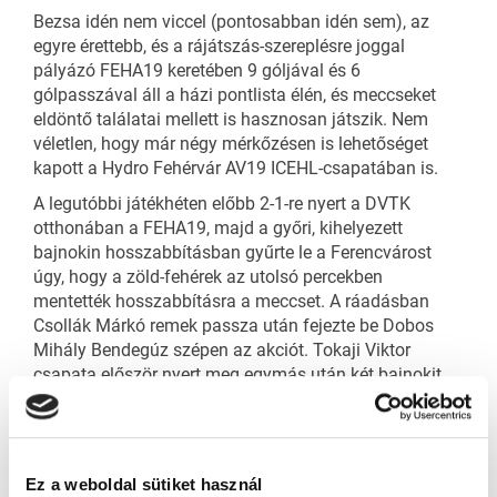
Bezsa idén nem viccel (pontosabban idén sem), az
egyre érettebb, és a rájátszás-szereplésre joggal
pályázó FEHA19 keretében 9 góljával és 6
gólpasszával áll a házi pontlista élén, és meccseket
eldöntő találatai mellett is hasznosan játszik. Nem
véletlen, hogy már négy mérkőzésen is lehetőséget
kapott a Hydro Fehérvár AV19 ICEHL-csapatában is.
A legutóbbi játékhéten előbb 2-1-re nyert a DVTK
otthonában a FEHA19, majd a győri, kihelyezett
bajnokin hosszabbításban gyűrte le a Ferencvárost
úgy, hogy a zöld-fehérek az utolsó percekben
mentették hosszabbításra a meccset. A ráadásban
Csollák Márkó remek passza után fejezte be Dobos
Mihály Bendegúz szépen az akciót. Tokaji Viktor
csapata először nyert meg egymás után két bajnokit,
de már öt meccs óta szerez legalább egy pontot.
A Fradi ellen mindig egy kicsit édesebb a győzelem
íze?
– kérdeztük Dobos Mihály Bendegúzt a szép
sorozat után.
Ez a weboldal sütiket használ