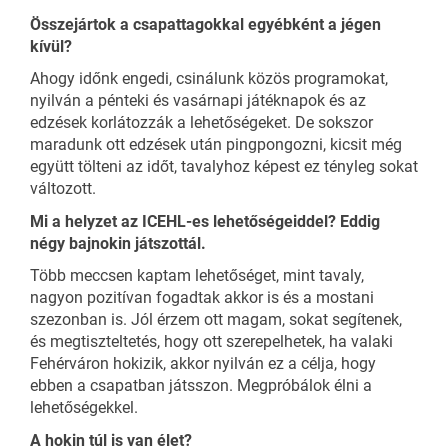
Összejártok a csapattagokkal egyébként a jégen
kívül?
Ahogy időnk engedi, csinálunk közös programokat,
nyilván a pénteki és vasárnapi játéknapok és az
edzések korlátozzák a lehetőségeket. De sokszor
maradunk ott edzések után pingpongozni, kicsit még
együtt tölteni az időt, tavalyhoz képest ez tényleg sokat
változott.
Mi a helyzet az ICEHL-es lehetőségeiddel? Eddig
négy bajnokin játszottál.
Több meccsen kaptam lehetőséget, mint tavaly,
nagyon pozitívan fogadtak akkor is és a mostani
szezonban is. Jól érzem ott magam, sokat segítenek,
és megtiszteltetés, hogy ott szerepelhetek, ha valaki
Fehérváron hokizik, akkor nyilván ez a célja, hogy
ebben a csapatban játsszon. Megpróbálok élni a
lehetőségekkel.
A hokin túl is van élet?