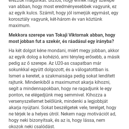
érezzük magunkat. Biztos, hogy ennek nagy szerepe
van abban, hogy most eredményesebbek vagyunk, ez
az egyik kulcs. Számít, hogy jól ismerjük egymást, egy
korosztály vagyunk, két-három év van köztünk
maximum.
Mekkora szerepe van Tokaji Viktornak abban, hogy
most jobban fut a szekér, és ráadásul egy irányba?
Ha két dolgot kéne mondani, miért megy jobban, akkor
az egyik dolog a kohézió, ami tényleg erősebb, a másik
pedig az ő szerepe. Az U20-as csapatban már
sokunkkal együtt dolgozott, és a válogatottban is.
Ismeri a keretet, a szakmaisága pedig sokat lendített
rajtunk. Mindenkiből a maximumot akarja kihozni,
segít a mindennapokban, hogy ne ragadjunk le egy
ponton, ne elégedjünk meg semmivel. Kihozza a
versenyszellemet belőlünk, mindenki a legjobbját
akarja nyújtani. Sokat beszélgetek vele, terelget, hogy
ne térjek le a helyes útról. Nekem nagy motivációt ad,
hogy neki bizonyítsak, és az is, hogy lássa, nem
okozok neki csalódást.