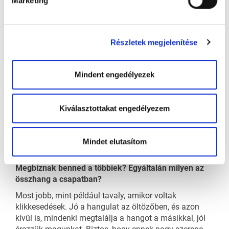
Marketing
miskolci meccs fizikálisan, érzelmileg és mentálisan is
sokat kivett belőlünk, veszítettünk játékosokat is, de
nagyon jó hangulatban telt a visszaút.
Részletek megjelenítése
Többször is a te gólod döntött el egy-egy meccset,
vagy említhetjük az UTE elleni szétlövéses sikert,
amikor csak te értékesítetted a büntetőt. Szereted az
Mindent engedélyezek
ilyen kiélezett szituációkat, amikor elő lehet lépni
főszereplővé?
Abszolút, szeretem is, meg ezt is várják el tőlem,
Kiválasztottakat engedélyezem
ahogyan én is magamtól. A nagy játékosok azért nagy
játékosok, mert ilyenkor ők döntenek. Egyszer
szeretnék én is ilyen játékossá válni, akire számíthat a
Mindet elutasítom
csapat, ha nagyon meleg a helyzet.
Megbíznak benned a többiek? Egyáltalán milyen az
összhang a csapatban?
Most jobb, mint például tavaly, amikor voltak
klikkesedések. Jó a hangulat az öltözőben, és azon
kívül is, mindenki megtalálja a hangot a másikkal, jól