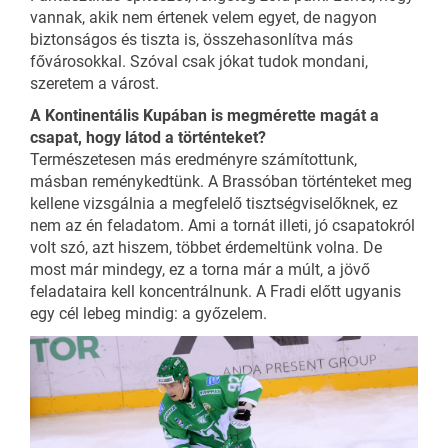
vannak, akik nem értenek velem egyet, de nagyon
biztonságos és tiszta is, összehasonlítva más
fővárosokkal. Szóval csak jókat tudok mondani,
szeretem a várost.
A Kontinentális Kupában is megmérette magát a
csapat, hogy látod a történteket?
Természetesen más eredményre számítottunk,
másban reménykedtünk. A Brassóban történteket meg
kellene vizsgálnia a megfelelő tisztségviselőknek, ez
nem az én feladatom. Ami a tornát illeti, jó csapatokról
volt szó, azt hiszem, többet érdemeltünk volna. De
most már mindegy, ez a torna már a múlt, a jövő
feladataira kell koncentrálnunk. A Fradi előtt ugyanis
egy cél lebeg mindig: a győzelem.