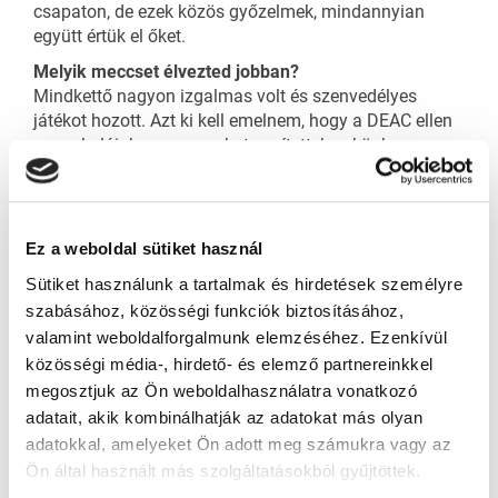
csapaton, de ezek közös győzelmek, mindannyian
együtt értük el őket.
Melyik meccset élvezted jobban?
Mindkettő nagyon izgalmas volt és szenvedélyes
játékot hozott. Azt ki kell emelnem, hogy a DEAC ellen
a szurkolóink nagyon sokat segítettek nekünk,
ahogyan a BJAHC ellen is, amikor idegenben
játszottunk, mégis sokan kijöttek nekünk szurkolni.
Nagyon jó volt az atmoszféra vasárnap, tetszett.
Ez a weboldal sütiket használ
Nem is akármilyen gólokat lőttél, a DEAC ellen
mindkettő után csettinthettünk. Sokáig vissza tudod
Sütiket használunk a tartalmak és hirdetések személyre
idézni a góljaidat a meccsek után?
szabásához, közösségi funkciók biztosításához,
Minden meccs után vissza szoktam nézni a cseréimet,
valamint weboldalforgalmunk elemzéséhez. Ezenkívül
kielemzem a hibáimat is, és a jó pillanatokat is
közösségi média-, hirdető- és elemző partnereinkkel
visszanézem. Mindig jó érzés gólt lőni, de másnap újra
megosztjuk az Ön weboldalhasználatra vonatkozó
jönnek az edzések, majd egy újabb meccs, szóval
adatait, akik kombinálhatják az adatokat más olyan
tovább kell lépni, és elfelejteni, mi történt legutóbb.
adatokkal, amelyeket Ön adott meg számukra vagy az
Nem igazán sikerült a csapatnak a szezonkezdet, te
Ön által használt más szolgáltatásokból gyűjtöttek.
mindezt hogyan élted meg?