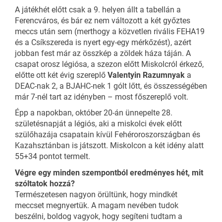
A játékhét előtt csak a 9. helyen állt a tabellán a
Ferencváros, és bár ez nem változott a két győztes
meccs után sem (merthogy a közvetlen rivális FEHA19
és a Csíkszereda is nyert egy-egy mérkőzést), azért
jobban fest már az összkép a zöldek háza táján. A
csapat orosz légiósa, a szezon előtt Miskolcról érkező,
előtte ott két évig szereplő
Valentyin Razumnyak
a
DEAC-nak 2, a BJAHC-nek 1 gólt lőtt, és összességében
már 7-nél tart az idényben – most főszereplő volt.
Épp a napokban, október 20-án ünnepelte 28.
születésnapját a légiós, aki a miskolci évek előtt
szülőhazája csapatain kívül Fehéroroszországban és
Kazahsztánban is játszott. Miskolcon a két idény alatt
55+34 pontot termelt.
Végre egy minden szempontból eredményes hét, mit
szóltatok hozzá?
Természetesen nagyon örültünk, hogy mindkét
meccset megnyertük. A magam nevében tudok
beszélni, boldog vagyok, hogy segíteni tudtam a