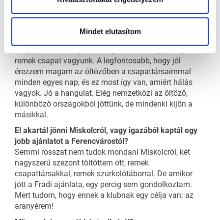
Mennyi idő, amíg beilleszkedsz egy új csapatba?
Könnyen ment ezúttal?
Ez mindig időbe telik, a Fradiból Zsombit és Matyát
Mindet elutasítom
ismertem (Galajda Zsombort és Mattyasovszky
Gergelyt –
a szerk
.). De az egész társaság jól fogadott,
remek csapat vagyunk. A legfontosabb, hogy jól
érezzem magam az öltözőben a csapattársaimmal
minden egyes nap, és ez most így van, amiért hálás
vagyok. Jó a hangulat. Elég nemzetközi az öltöző,
különböző országokból jöttünk, de mindenki kijön a
másikkal.
El akartál jönni Miskolcról, vagy igazából kaptál egy
jobb ajánlatot a Ferencvárostól?
Semmi rosszat nem tudok mondani Miskolcról, két
nagyszerű szezont töltöttem ott, remek
csapattársakkal, remek szurkolótáborral. De amikor
jött a Fradi ajánlata, egy percig sem gondolkoztam.
Mert tudom, hogy ennek a klubnak egy célja van: az
aranyérem!