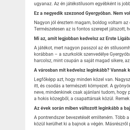
ugyanaz. Az én játékstílusom egyébként is jobb
Ez a negyedik szezonod Gyergyóban. Nem vol
Nagyon jól éreztem magam, boldog voltam az e
Természetesen az is fontos szerepet játszott,
Mi az, amit legjobban kedvelsz az Erste Ligá
A játékot, mert nagyon passzol az én stílusomh
korábban – a szurkolók szenvedélye Gyergyóban
harcolsz, mint csupán a saját magad sikere, a
A városban mit kedvelsz leginkább? Vannak 
Legfőképp azt, hogy minden közel van. Nagysze
itt, és csodás a természeti környezet. A gyöny
neve, mindenkinek csak ajánlani tudom, hogy pr
a hokis közegből, a csapattársak közül. Remek
Az évek során miben változott leginkább a b
A pontrendszer bevezetését említeném. Több a 
közül kerülhet ki a bajnok a végén. Másrészről 