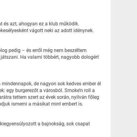
 és azt, ahogyan ez a klub működik.
kesélyesként vágott neki az adott idénynek.
dolog pedig – és erről még nem beszéltem
játszani. Ha valami többért, nagyobb dologért
 a mindennapok, de nagyon sok kedves ember él
k: egy burgerezőt a városból. Smoke’n roll a
átra tettem szert az évek során, nyilván főleg
djuk ismerni a másikat mint embert is.
 kiegyensúlyozott a bajnokság, sok csapat