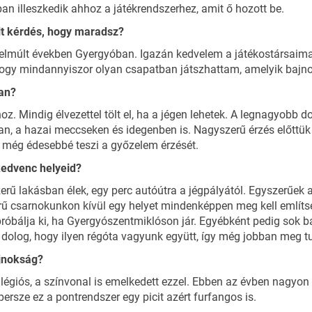
an illeszkedik ahhoz a játékrendszerhez, amit ő hozott be.
t kérdés, hogy maradsz?
lmúlt években Gyergyóban. Igazán kedvelem a játékostársaimat
 hogy mindannyiszor olyan csapatban játszhattam, amelyik bajno
ban?
oz. Mindig élvezettel tölt el, ha a jégen lehetek. A legnagyobb 
, a hazai meccseken és idegenben is. Nagyszerű érzés előttük 
z még édesebbé teszi a győzelem érzését.
kedvenc helyeid?
rű lakásban élek, egy perc autóútra a jégpályától. Egyszerűek
örű csarnokunkon kívül egy helyet mindenképpen meg kell említse
óbálja ki, ha Gyergyószentmiklóson jár. Egyébként pedig sok bar
 dolog, hogy ilyen régóta vagyunk együtt, így még jobban meg tu
ajnokság?
légiós, a színvonal is emelkedett ezzel. Ebben az évben nagyon
persze ez a pontrendszer egy picit azért furfangos is.