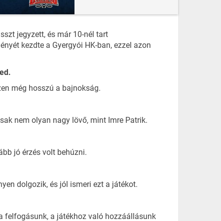
szt jegyzett, és már 10-nél tart
idényét kezdte a Gyergyói HK-ban, ezzel azon
yed.
iszen még hosszú a bajnokság.
sak nem olyan nagy lövő, mint Imre Patrik.
bb jó érzés volt behúzni.
en dolgozik, és jól ismeri ezt a játékot.
a felfogásunk, a játékhoz való hozzáállásunk