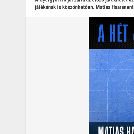
játékának is köszönhetően. Matias Haaranent v