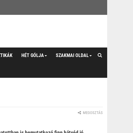
ZTIKÁK
HÉT GÓLJA
SZAKMAI OLDAL
MEGOSZTÁS
gatottban is bemutatkozó finn hátvéd jó