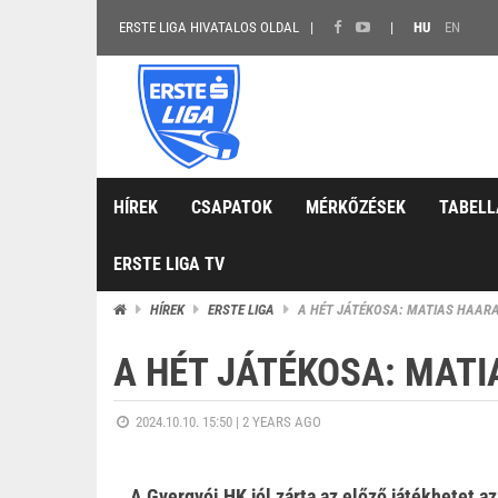
ERSTE LIGA HIVATALOS OLDAL
HU
EN
HÍREK
CSAPATOK
MÉRKŐZÉSEK
TABELL
ERSTE LIGA TV
HÍREK
ERSTE LIGA
A HÉT JÁTÉKOSA: MATIAS HAAR
A HÉT JÁTÉKOSA: MAT
2024.10.10. 15:50 |
2 YEARS AGO
A Gyergyói HK jól zárta az előző játékhetet a