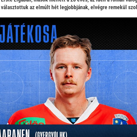
álasztottuk az elmúlt hét legjobbjának, elvégre remekül szolgá