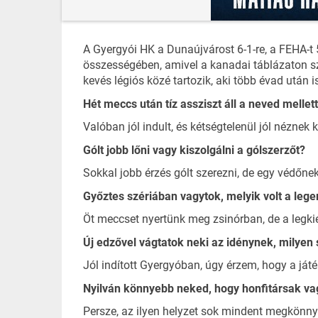
A Gyergyói HK a Dunaújvárost 6-1-re, a FEHA-t 5
összességében, amivel a kanadai táblázaton szer
kevés légiós közé tartozik, aki több évad utá
Hét meccs után tíz assziszt áll a neved mellet
Valóban jól indult, és kétségtelenül jól nézne
Gólt jobb lőni vagy kiszolgálni a gólszerzőt?
Sokkal jobb érzés gólt szerezni, de egy védőne
Győztes szériában vagytok, melyik volt a le
Öt meccset nyertünk meg zsinórban, de a legkie
Új edzővel vágtatok neki az idénynek, mily
Jól indított Gyergyóban, úgy érzem, hogy a játé
Nyilván könnyebb neked, hogy honfitársak va
Persze, az ilyen helyzet sok mindent megkönny