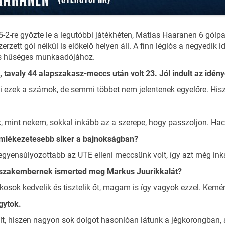
-2-re győzte le a legutóbbi játékhéten, Matias Haaranen 6 gólpas
zett gól nélkül is előkelő helyen áll. A finn légiós a negyedik 
n is hűséges munkaadójához.
t, tavaly 44 alapszakasz-meccs után volt 23. Jól indult az idén
k ki ezek a számok, de semmi többet nem jelentenek egyelőre. H
k, mint nekem, sokkal inkább az a szerepe, hogy passzoljon. Hac
gemlékezetesebb siker a bajnokságban?
gyensúlyozottabb az UTE elleni meccsünk volt, így azt még inká
en szakembernek ismerted meg Markus Juurikkalát?
kosok kedvelik és tisztelik őt, magam is így vagyok ezzel. Kemény
gytok.
ít, hiszen nagyon sok dolgot hasonlóan látunk a jégkorongban, 