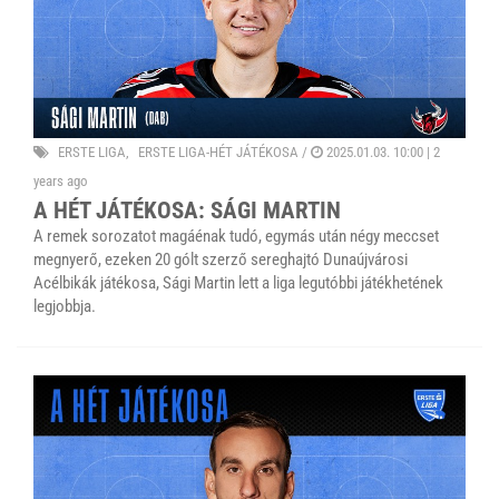
ERSTE LIGA
ERSTE LIGA-HÉT JÁTÉKOSA
/
2025.01.03. 10:00 |
2
years ago
A HÉT JÁTÉKOSA: SÁGI MARTIN
A remek sorozatot magáénak tudó, egymás után négy meccset
megnyerő, ezeken 20 gólt szerző sereghajtó Dunaújvárosi
Acélbikák játékosa, Sági Martin lett a liga legutóbbi játékhetének
legjobbja.