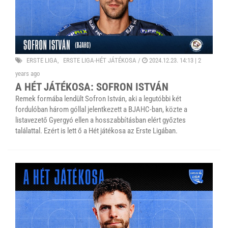
ERSTE LIGA
ERSTE LIGA-HÉT JÁTÉKOSA
/
2024.12.23. 14:13 |
2
years ago
A HÉT JÁTÉKOSA: SOFRON ISTVÁN
Remek formába lendült Sofron István, aki a legutóbbi két
fordulóban három góllal jelentkezett a BJAHC-ban, közte a
listavezető Gyergyó ellen a hosszabbításban elért győztes
találattal. Ezért is lett ő a Hét játékosa az Erste Ligában.