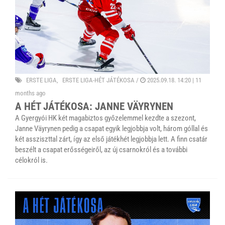
ERSTE LIGA
ERSTE LIGA-HÉT JÁTÉKOSA
/
2025.09.18. 14:20 |
11
months ago
A HÉT JÁTÉKOSA: JANNE VÄYRYNEN
A Gyergyói HK két magabiztos győzelemmel kezdte a szezont,
Janne Väyrynen pedig a csapat egyik legjobbja volt, három góllal és
két assziszttal zárt, így az első játékhét legjobbja lett. A finn csatár
beszélt a csapat erősségeiről, az új csarnokról és a további
célokról is.