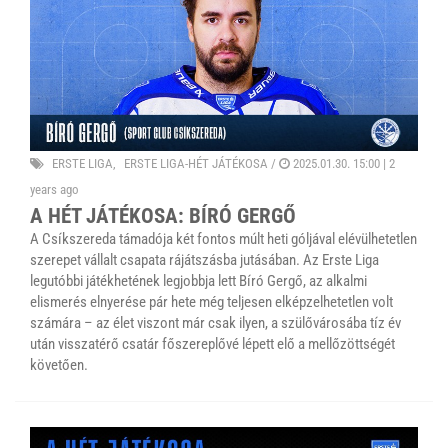
ERSTE LIGA
ERSTE LIGA-HÉT JÁTÉKOSA
/
2025.01.30. 15:00 |
2
years ago
A HÉT JÁTÉKOSA: BÍRÓ GERGŐ
A Csíkszereda támadója két fontos múlt heti góljával elévülhetetlen
szerepet vállalt csapata rájátszásba jutásában. Az Erste Liga
legutóbbi játékhetének legjobbja lett Bíró Gergő, az alkalmi
elismerés elnyerése pár hete még teljesen elképzelhetetlen volt
számára – az élet viszont már csak ilyen, a szülővárosába tíz év
után visszatérő csatár főszereplővé lépett elő a mellőzöttségét
követően.