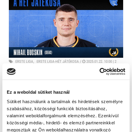
ERSTE LIGA
ERSTE LIGA-HÉT JÁTÉKOSA
/
2025.01.22. 10:00 |
2
years ago
A HÉT JÁTÉKOSA: MIHAIL BUCSKIN
A DEAC légiósa a FEHA19 ellen 6-5-re megnyert mérkőzésen,
valamint a DVTK ellen is betalált (ráadásul a büntetőknél sem
Ez a weboldal sütiket használ
hibázott), ezzel érdemelte ki a hét játékosa címet. Csapata
Sütiket használunk a tartalmak és hirdetések személyre
megerősítette a harmadik helyét a tabellán.
szabásához, közösségi funkciók biztosításához,
valamint weboldalforgalmunk elemzéséhez. Ezenkívül
közösségi média-, hirdető- és elemző partnereinkkel
megosztjuk az Ön weboldalhasználatra vonatkozó