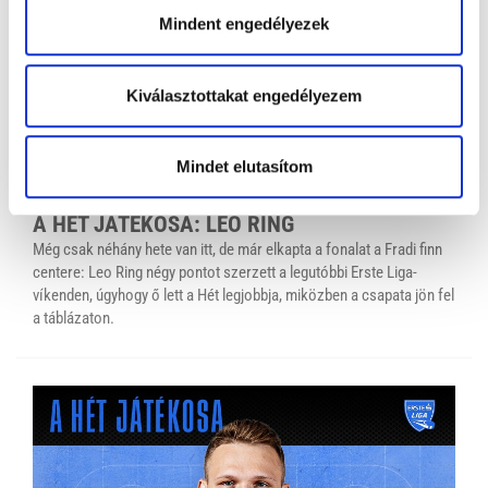
Mindent engedélyezek
Kiválasztottakat engedélyezem
Mindet elutasítom
ERSTE LIGA
ERSTE LIGA-HÉT JÁTÉKOSA
/
2025.01.09. 09:15 |
2
years ago
A HÉT JÁTÉKOSA: LEO RING
Még csak néhány hete van itt, de már elkapta a fonalat a Fradi finn
centere: Leo Ring négy pontot szerzett a legutóbbi Erste Liga-
víkenden, úgyhogy ő lett a Hét legjobbja, miközben a csapata jön fel
a táblázaton.