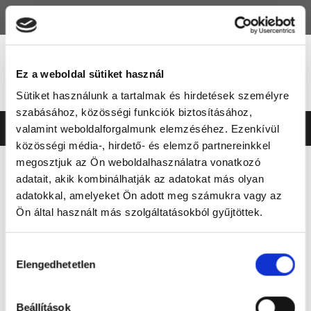
HU
EN
Ez a weboldal sütiket használ
Sütiket használunk a tartalmak és hirdetések személyre
szabásához, közösségi funkciók biztosításához,
valamint weboldalforgalmunk elemzéséhez. Ezenkívül
közösségi média-, hirdető- és elemző partnereinkkel
megosztjuk az Ön weboldalhasználatra vonatkozó
DOKUMENTUMTÁR
SZABÁLYZATOK
ETIKAI SZABÁLYZAT
adatait, akik kombinálhatják az adatokat más olyan
adatokkal, amelyeket Ön adott meg számukra vagy az
ETIKAI SZABÁLYZAT
Ön által használt más szolgáltatásokból gyűjtöttek.
MJSZ
TAO
VERSENYBÍRÓSÁG
HATÁROZATTÁR
SZABÁLYZATOK
Hozzájárulás
HÍR DOKUMENTUMOK
Elengedhetetlen
kiválasztása
Etikai és Gyermekvédelmi Szabályzat
Dátum
Etikai és gyermekvédelmi szabályzat
2026.01.14.
Beállítások