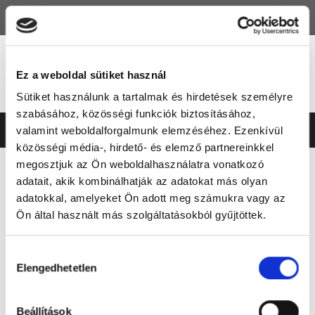
HU
EN
Ez a weboldal sütiket használ
Sütiket használunk a tartalmak és hirdetések személyre
szabásához, közösségi funkciók biztosításához,
valamint weboldalforgalmunk elemzéséhez. Ezenkívül
közösségi média-, hirdető- és elemző partnereinkkel
megosztjuk az Ön weboldalhasználatra vonatkozó
DOKUMENTUMTÁR
SZABÁLYZATOK
ETIKAI SZABÁLYZAT
adatait, akik kombinálhatják az adatokat más olyan
adatokkal, amelyeket Ön adott meg számukra vagy az
ETIKAI SZABÁLYZAT
Ön által használt más szolgáltatásokból gyűjtöttek.
MJSZ
TAO
VERSENYBÍRÓSÁG
HATÁROZATTÁR
SZABÁLYZATOK
Hozzájárulás
HÍR DOKUMENTUMOK
Elengedhetetlen
kiválasztása
Etikai és Gyermekvédelmi Szabályzat
Dátum
Etikai és gyermekvédelmi szabályzat
2026.01.14.
Beállítások