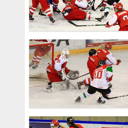
_TSH4253.jpg
_TSH4271.jpg