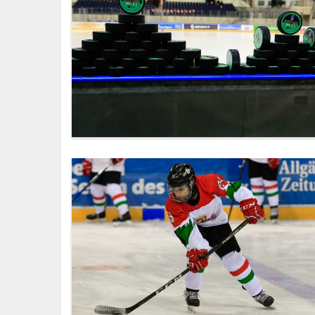
_TSH4058.jpg