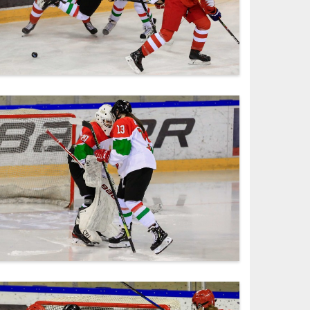
_TSH4265.jpg
_TSH4282.jpg