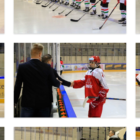
_TSH4126.jpg
_TSH4156.jpg