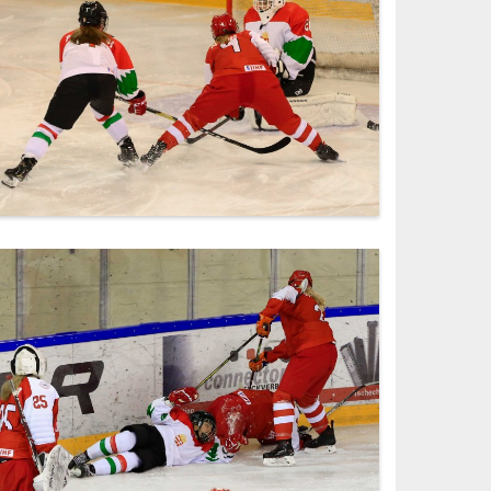
_TSH4181.jpg
_TSH4209.jpg