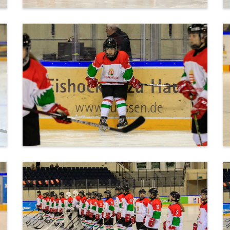
_TSH4106.jpg