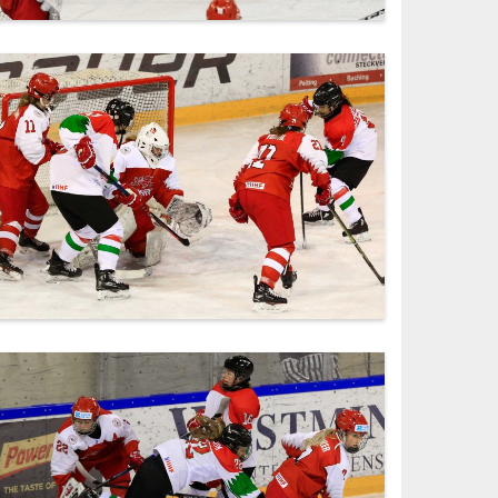
_TSH4249.jpg