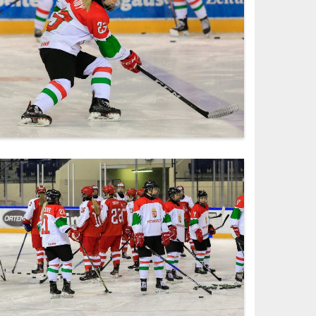
_TSH4096.jpg