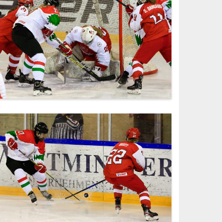
_TSH4322.jpg
_TSH4333.jpg