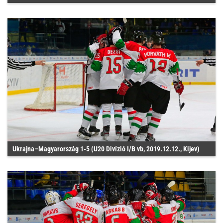
Ukrajna–Magyarország 1-5 (U20 Divízió I/B vb, 2019.12.12., Kijev)