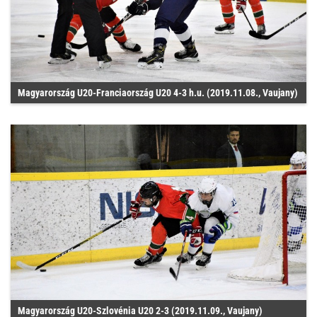
Magyarország U20-Franciaország U20 4-3 h.u. (2019.11.08., Vaujany)
Magyarország U20-Szlovénia U20 2-3 (2019.11.09., Vaujany)