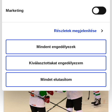
Marketing
Részletek megjelenítése
Mindent engedélyezek
Magyarország-Franciaország 4-1 (Női U18 Divízió I/A vb, 2020.01.04.,
Füssen)
Kiválasztottakat engedélyezem
Mindet elutasítom