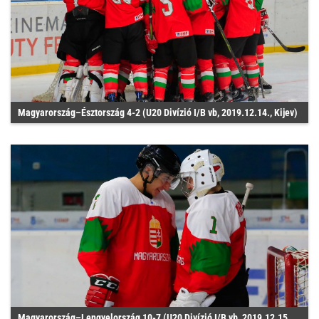
Magyarország–Észtország 4-2 (U20 Divízió I/B vb, 2019.12.14., Kijev)
Magyarország–Lengyelország 10-7 (U20 Divízió I/B vb, 2019.12.15.,