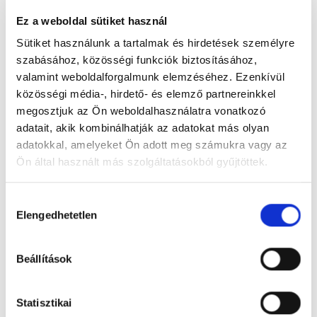
Ez a weboldal sütiket használ
Magyarország U20 Divízió I/B vb, díjátadó (2019, Kijev)
Sütiket használunk a tartalmak és hirdetések személyre
szabásához, közösségi funkciók biztosításához,
valamint weboldalforgalmunk elemzéséhez. Ezenkívül
közösségi média-, hirdető- és elemző partnereinkkel
megosztjuk az Ön weboldalhasználatra vonatkozó
adatait, akik kombinálhatják az adatokat más olyan
adatokkal, amelyeket Ön adott meg számukra vagy az
Ön által használt más szolgáltatásokból gyűjtöttek.
Hozzájárulás
Elengedhetetlen
kiválasztása
Magyarország-Dánia 2-1 (Női U18 Divízió I/A vb, 2020.01.03., Füssen)
Beállítások
Statisztikai