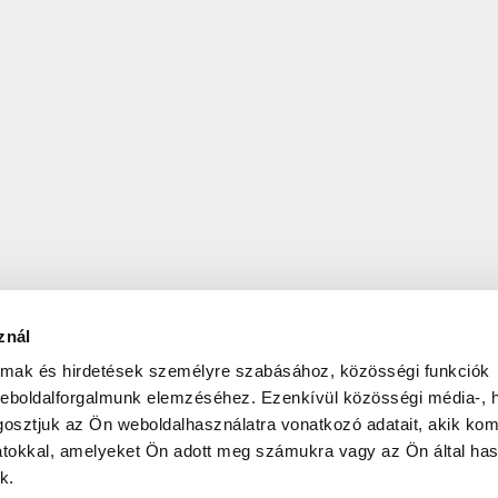
znál
almak és hirdetések személyre szabásához, közösségi funkciók
weboldalforgalmunk elemzéséhez. Ezenkívül közösségi média-, h
osztjuk az Ön weboldalhasználatra vonatkozó adatait, akik kom
atokkal, amelyeket Ön adott meg számukra vagy az Ön által ha
k.