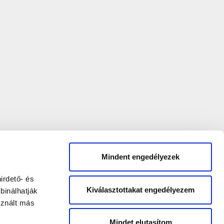
Mindent engedélyezek
irdető- és
Kiválasztottakat engedélyezem
binálhatják
sznált más
Mindet elutasítom