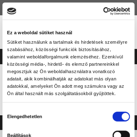
HU
EN
Ez a weboldal sütiket használ
Sütiket használunk a tartalmak és hirdetések személyre
szabásához, közösségi funkciók biztosításához,
valamint weboldalforgalmunk elemzéséhez. Ezenkívül
közösségi média-, hirdető- és elemző partnereinkkel
megosztjuk az Ön weboldalhasználatra vonatkozó
adatait, akik kombinálhatják az adatokat más olyan
adatokkal, amelyeket Ön adott meg számukra vagy az
1970.01.01. |
57 YEARS AGO
Ön által használt más szolgáltatásokból gyűjtöttek.
MEGOSZTÁS
Hozzájárulás
Elengedhetetlen
kiválasztása
©2026 ERSTE LIGA
NEO
SOFT
Beállítások