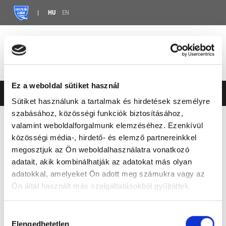
HU
EN
Ez a weboldal sütiket használ
Sütiket használunk a tartalmak és hirdetések személyre
szabásához, közösségi funkciók biztosításához,
HÍREK
ERSTE LIGA
VEDRAN BOGESIC ÚJPESTEN FOLYTATJA
valamint weboldalforgalmunk elemzéséhez. Ezenkívül
közösségi média-, hirdető- és elemző partnereinkkel
VEDRAN BOGESIC ÚJPESTEN
megosztjuk az Ön weboldalhasználatra vonatkozó
adatait, akik kombinálhatják az adatokat más olyan
FOLYTATJA
adatokkal, amelyeket Ön adott meg számukra vagy az
Ön által használt más szolgáltatásokból gyűjtöttek.
2025.07.18. 11:30 |
ABOUT A YEAR AGO
MEGOSZTÁS
Hozzájárulás
Elengedhetetlen
kiválasztása