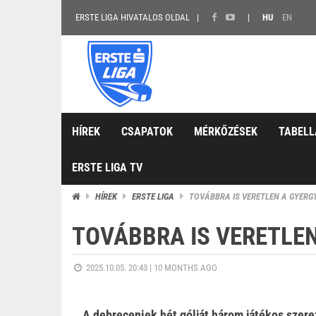
ERSTE LIGA HIVATALOS OLDAL
HU
EN
HÍREK
CSAPATOK
MÉRKŐZÉSEK
TABELL
ERSTE LIGA TV
HÍREK
ERSTE LIGA
TOVÁBBRA IS VERETLEN A GYERG
TOVÁBBRA IS VERETLEN
2025.10.05. 20:43 |
10 MONTHS AGO
A debreceniek hét gólját három játékos szere