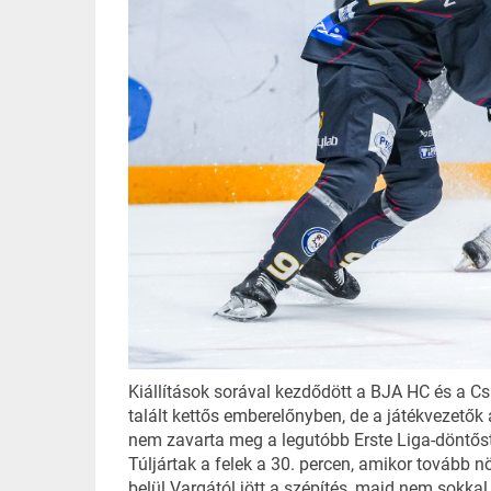
Kiállítások sorával kezdődött a BJA HC és a Cs
talált kettős emberelőnyben, de a játékvezetők a
nem zavarta meg a legutóbb Erste Liga-döntőst,
Túljártak a felek a 30. percen, amikor tovább n
belül Vargától jött a szépítés, majd nem sokk