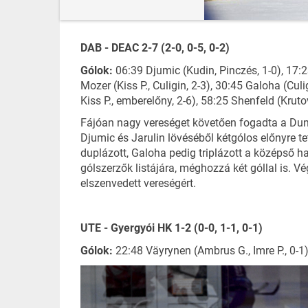
DAB - DEAC 2-7 (2-0, 0-5, 0-2)
Gólok:
06:39 Djumic (Kudin, Pinczés, 1-0), 17:23
Mozer (Kiss P., Culigin, 2-3), 30:45 Galoha (Cul
Kiss P., emberelőny, 2-6), 58:25 Shenfeld (Krutov
Fájóan nagy vereséget követően fogadta a Dun
Djumic és Jarulin lövéséből kétgólos előnyre tet
duplázott, Galoha pedig triplázott a középső h
gólszerzők listájára, méghozzá két góllal is. 
elszenvedett vereségért.
UTE - Gyergyói HK 1-2 (0-0, 1-1, 0-1)
Gólok:
22:48 Väyrynen (Ambrus G., Imre P., 0-1)