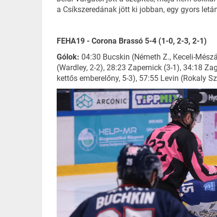
a Csíkszeredának jött ki jobban, egy gyors letá
FEHA19 - Corona Brassó 5-4 (1-0, 2-3, 2-1)
Gólok:
04:30 Bucskin (Németh Z., Keceli-Mészár
(Wardley, 2-2), 28:23 Zapernick (3-1), 34:18 Za
kettős emberelőny, 5-3), 57:55 Levin (Rokaly Sz.