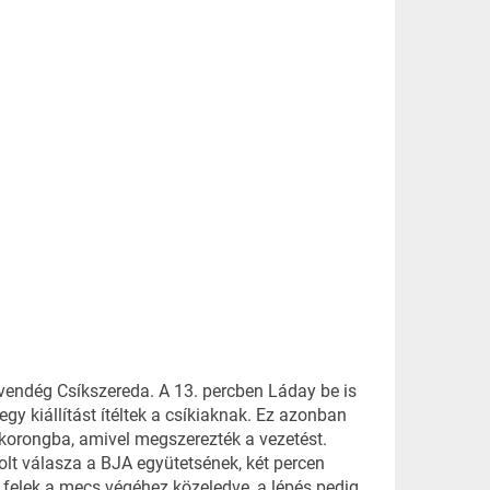
 vendég Csíkszereda. A 13. percben Láday be is
egy kiállítást ítéltek a csíkiaknak. Ez azonban
 korongba, amivel megszerezték a vezetést.
volt válasza a BJA együtetsének, két percen
 felek a mecs végéhez közeledve, a lépés pedig