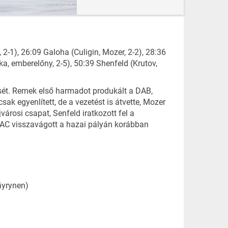
 2-1), 26:09 Galoha (Culigin, Mozer, 2-2), 28:36
nka, emberelőny, 2-5), 50:39 Shenfeld (Krutov,
sét. Remek első harmadot produkált a DAB,
sak egyenlített, de a vezetést is átvette, Mozer
árosi csapat, Senfeld iratkozott fel a
DEAC visszavágott a hazai pályán korábban
Väyrynen)