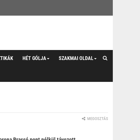
ZTIKÁK
HÉT GÓLJA
SZAKMAI OLDAL
MEGOSZTÁS
orona Brassó pont nélkül távozott