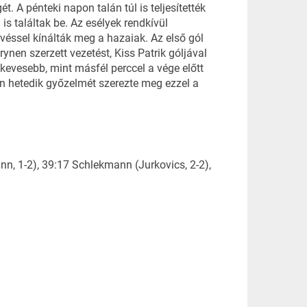
. A pénteki napon talán túl is teljesítették
s találtak be. Az esélyek rendkívül
lövéssel kínálták meg a hazaiak. Az első gól
nen szerzett vezetést, Kiss Patrik góljával
kevesebb, mint másfél perccel a vége előtt
an hetedik győzelmét szerezte meg ezzel a
n, 1-2), 39:17 Schlekmann (Jurkovics, 2-2),