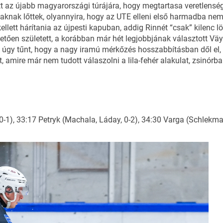
t az újabb magyarországi túrájára, hogy megtartasa veretlenségét
aknak lőttek, olyannyira, hogy az UTE elleni első harmadba nem i
kellett hárítania az újpesti kapuban, addig Rinnét “csak” kilenc 
ően született, a korábban már hét legjobbjának választott Väyry
g úgy tűnt, hogy a nagy iramú mérkőzés hosszabbításban dől el, 
 amire már nem tudott válaszolni a lila-fehér alakulat, zsinórb
-1), 33:17 Petryk (Machala, Láday, 0-2), 34:30 Varga (Schlekman