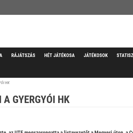
A
RÁJÁTSZÁS
HÉT JÁTÉKOSA
JÁTÉKOSOK
STATIS
YÓI HK
 A GYERGYÓI HK
zte, az UTE megszorongatta a listavezetőt a Megyeri úton, a C