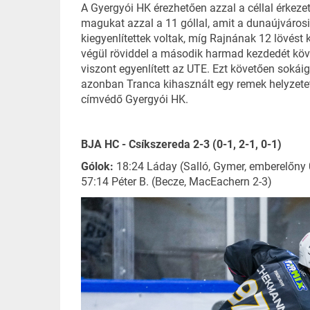
A Gyergyói HK érezhetően azzal a céllal érkezet
magukat azzal a 11 góllal, amit a dunaújvárosi
kiegyenlítettek voltak, míg Rajnának 12 lövést 
végül röviddel a második harmad kezdedét követ
viszont egyenlített az UTE. Ezt követően sokái
azonban Tranca kihasznált egy remek helyzetet,
címvédő Gyergyói HK.
BJA HC - Csíkszereda 2-3 (0-1, 2-1, 0-1)
Gólok:
18:24 Láday (Salló, Gymer, emberelőny 0
57:14 Péter B. (Becze, MacEachern 2-3)