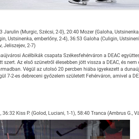
 Jarulin (Murgic, Szécsi, 2-0), 20:40 Mozer (Galoha, Ustsinenka,
igin, Ustsinenka, emberlőny, 2-4), 36:53 Galoha (Culigin, Ustsine
, Jeliszejev, 2-7)
aújvárosi Acélbikák csapata Székesfehérváron a DEAC együtte
t szert. Az első szünetről élesebben jött vissza a DEAC, és nem c
armadban. Végül az utolsó 20 percben hiába igyekezett a dunaújv
Végül 7-2-es debreceni győzelem született Fehérváron, amivel a 
, 36:32 Kiss P. (Golod, Luciani, 1-1), 58:40 Tranca (Ambrus G., 