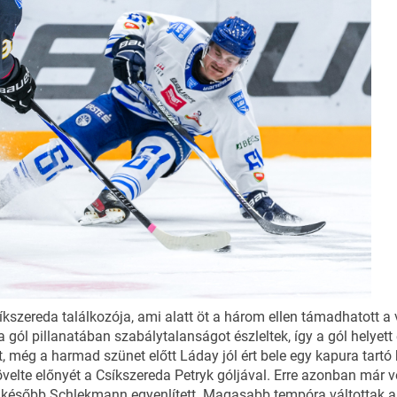
íkszereda találkozója, ami alatt öt a három ellen támadhatott a
 gól pillanatában szabálytalanságot észleltek, így a gól helyett 
 még a harmad szünet előtt Láday jól ért bele egy kapura tartó
övelte előnyét a Csíkszereda Petryk góljával. Erre azonban már 
al később Schlekmann egyenlített. Magasabb tempóra váltottak a