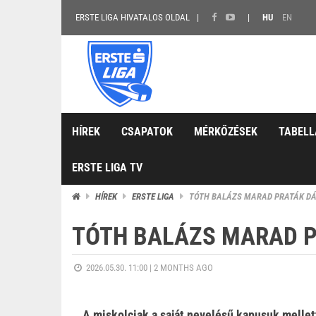
ERSTE LIGA HIVATALOS OLDAL
HU
EN
HÍREK
CSAPATOK
MÉRKŐZÉSEK
TABELL
ERSTE LIGA TV
HÍREK
ERSTE LIGA
TÓTH BALÁZS MARAD PRATÁK DÁ
TÓTH BALÁZS MARAD P
2026.05.30. 11:00 |
2 MONTHS AGO
A miskolciak a saját nevelésű kapusuk mellet