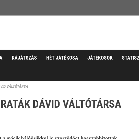
A
RÁJÁTSZÁS
HÉT JÁTÉKOSA
JÁTÉKOSOK
STATIS
VID VÁLTÓTÁRSA
RATÁK DÁVID VÁLTÓTÁRSA
t a másik hálóőrükkel is szerződést hosszabbítottak.