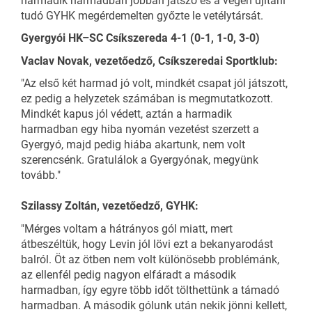
harmadik harmadban jobban játszó és a végén újítani
tudó GYHK megérdemelten győzte le vetélytársát.
Gyergyói HK–SC Csíkszereda 4-1 (0-1, 1-0, 3-0)
Vaclav Novak, vezetőedző, Csíkszeredai Sportklub:
"Az első két harmad jó volt, mindkét csapat jól játszott,
ez pedig a helyzetek számában is megmutatkozott.
Mindkét kapus jól védett, aztán a harmadik
harmadban egy hiba nyomán vezetést szerzett a
Gyergyó, majd pedig hiába akartunk, nem volt
szerencsénk. Gratulálok a Gyergyónak, megyünk
tovább."
Szilassy Zoltán, vezetőedző, GYHK:
"Mérges voltam a hátrányos gól miatt, mert
átbeszéltük, hogy Levin jól lövi ezt a bekanyarodást
balról. Öt az ötben nem volt különösebb problémánk,
az ellenfél pedig nagyon elfáradt a második
harmadban, így egyre több időt tölthettünk a támadó
harmadban. A második gólunk után nekik jönni kellett,