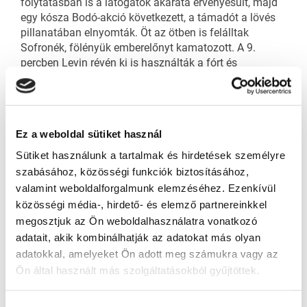
folytatásban is a látogatók akarata érvényesült, majd
egy kósza Bodó-akció következett, a támadót a lövés
pillanatában elnyomták. Öt az ötben is felálltak
Sofronék, fölényük emberelőnyt kamatozott. A 9.
percben Levin révén ki is használták a fórt és
megérdemelten szereztek vezetést (0-1). A házigazda
is esélyt kapott egy emberelőny formájában. Tüzeltek
becsülettel, ebben Jalonen járt az élen, de nem tudtak
kiegyenlíteni. A gól ugyan nem jött össze, de ritmust
Ez a weboldal sütiket használ
fogtak a gyergyóiak is, ez jót tett a meccsnek. Rokaly
Szilárd megduplázhatta volna övéi előnyét, a
Sütiket használunk a tartalmak és hirdetések személyre
kapuvasat találta telibe. Óriási harc volt minden
szabásához, közösségi funkciók biztosításához,
korongért, amivel azonnal lendültek is támadásba a
valamint weboldalforgalmunk elemzéséhez. Ezenkívül
játékosok. A hajrára gyergyói kontra maradt, szép
közösségi média-, hirdető- és elemző partnereinkkel
passzok után a lövés pillanatában Adorján rutinosan
megosztjuk az Ön weboldalhasználatra vonatkozó
elrúgta a kaput, lett is egy kis lökdösődés az eset után.
adatait, akik kombinálhatják az adatokat más olyan
A középső felvonás, akárcsak az előző, lendületes csíki
adatokkal, amelyeket Ön adott meg számukra vagy az
akcióval és Rinne-bravúrral indult. Ezúttal hamarabb
Ön által használt más szolgáltatásokból gyűjtöttek.
váltott a házigazda, átvette az irányítást. Jobban
pörögtek a gyergyói lábak, keményen küzdöttek az