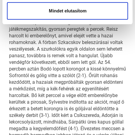
Császár Hunor gyönyörűen vette át a lába között a
pakkot, majd már egyenlő létszámban Bodó passza
Mindet elutasítom
után Tamminen veszélyeztetett. Sylvestre ziccere
következett, jobb volt a házigazda. Alig volt
játékmegszakítás, gyorsan peregtek a percek. Reisz
harcolt ki emberelőnyt, amivel elejét vette a hazai
rohamoknak. A fórban Szkacskov beleszúrásai voltak
veszélyesek. A szurkolókra egyik oldalon sem lehetett
panasz, továbbra is remek volt a hangulat. Újabb
vendégfór következett, ebből sem lett gól. Az 54.
percben aztán Bodó lopott korongot a kissé könnyelmű
Sofrontól és gólig vitte a szólót (2-1). Őrült rohanás
kezdődött, a hazaiak megpróbálták gyorsan eldönteni
a mérkőzést, míg a kék-fehérek az egyenlítésért
harcoltak. Bő két perccel a vége előtt emberelőnybe
kerültek a pirosak, Sylvestre indította az akciót, majd ő
érkezett a betett korongra is és góljával eldöntötte a
székely derbit (3-1). Időt kért a Csíkszereda, Adorján is
lekorcsolyázott, mindhiába, Sárpátki üres kapus góllal
megadta a kegyelemdöfést (4-1). Élvezetes meccsen a