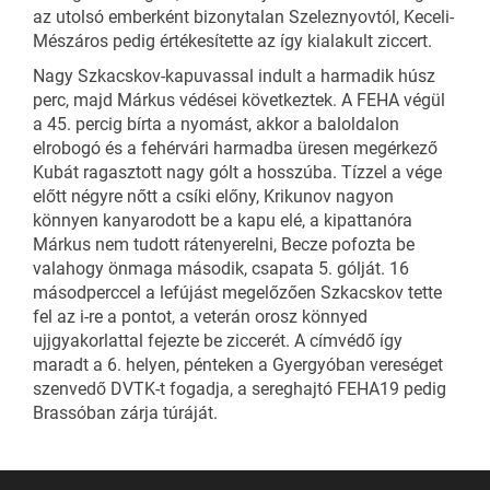
az utolsó emberként bizonytalan Szeleznyovtól, Keceli-
Mészáros pedig értékesítette az így kialakult ziccert.
Nagy Szkacskov-kapuvassal indult a harmadik húsz
perc, majd Márkus védései következtek. A FEHA végül
a 45. percig bírta a nyomást, akkor a baloldalon
elrobogó és a fehérvári harmadba üresen megérkező
Kubát ragasztott nagy gólt a hosszúba. Tízzel a vége
előtt négyre nőtt a csíki előny, Krikunov nagyon
könnyen kanyarodott be a kapu elé, a kipattanóra
Márkus nem tudott rátenyerelni, Becze pofozta be
valahogy önmaga második, csapata 5. gólját. 16
másodperccel a lefújást megelőzően Szkacskov tette
fel az i-re a pontot, a veterán orosz könnyed
ujjgyakorlattal fejezte be ziccerét. A címvédő így
maradt a 6. helyen, pénteken a Gyergyóban vereséget
szenvedő DVTK-t fogadja, a sereghajtó FEHA19 pedig
Brassóban zárja túráját.