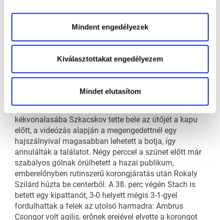
A fordulás után egy technikailag nem, gyakorlatilag
viszont emberelőnyös szituációt már kihasznált a
címvédő. 2023 első csíki gólja érdekes körülmények
Mindent engedélyezek
között esett: a vendégharmadban hirtelen Bajkó esett
össze arcához kapva, hiába feküdt hosszú
másodpercekig a jégen, ismeretlen eredetű vérző
Kiválasztottakat engedélyezem
sérülését nem követte játékmegszakítás, Becze pedig
élt az ily módon támadt létszámfölénnyel. A mérkőzés
felénél Láday cselezte be magát középre, lelassuló
Mindet elutasítom
lövése a külső vasról csorgott mellé. Egy perccel
később újra rezgett Márkus hálója, ám hiába. Sofron
kékvonalasába Szkacskov tette bele az ütőjét a kapu
előtt, a videózás alapján a megengedettnél egy
hajszálnyival magasabban lehetett a botja, így
annulálták a találatot. Négy perccel a szünet előtt már
szabályos gólnak örülhetett a hazai publikum,
emberelőnyben rutinszerű korongjáratás után Rokaly
Szilárd húzta be centerből. A 38. perc végén Stach is
betett egy kipattanót, 3-0 helyett mégis 3-1-gyel
fordulhattak a felek az utolsó harmadra: Ambrus
Csongor volt agilis, erőnek erejével elvette a korongot