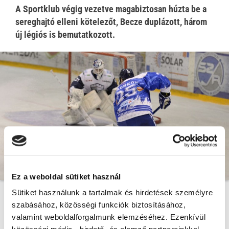
A Sportklub végig vezetve magabiztosan húzta be a
sereghajtó elleni kötelezőt, Becze duplázott, három
új légiós is bemutatkozott.
Ez a weboldal sütiket használ
Sütiket használunk a tartalmak és hirdetések személyre
A Sportklub kapujában Adorján állt, a címvédő számos
szabásához, közösségi funkciók biztosításához,
játékosát nélkülözte, nem volt ott a keretben például
valamint weboldalforgalmunk elemzéséhez. Ezenkívül
Gecse, Reisz, Péter Andor, Részegh Zsolt és Fodor sem.