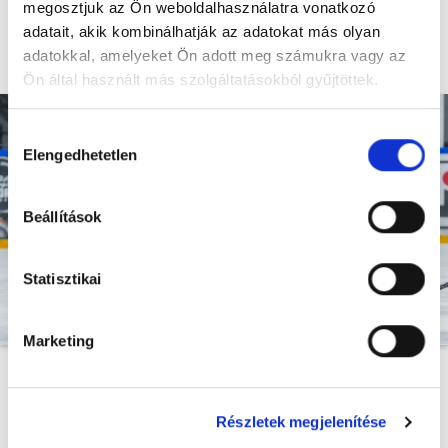
megosztjuk az Ön weboldalhasználatra vonatkozó
adatait, akik kombinálhatják az adatokat más olyan
A tapasztalt hátvéd a 12. szezonjára készül a fővárosi
adatokkal, amelyeket Ön adott meg számukra vagy az
klubnál.
Ön által használt más szolgáltatásokból gyűjtöttek.
Hozzájárulás
Elengedhetetlen
kiválasztása
Beállítások
Statisztikai
Marketing
A Budapest Jégkorong Akadémia HC
bejelentette
Pozsgai Tamás szerződéshosszabbítását. A 37 éves
Részletek megjelenítése
hátvéd 2015-ben igazolt az akkor még MAC Budapest