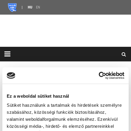
HU
EN
HÍREK
ERSTE LIGA
POZSGAI TAMÁS TOVÁBBRA IS A BJA HC MEZÉT VISELI
POZSGAI TAMÁS TOVÁBBRA
Ez a weboldal sütiket használ
IS A BJA HC MEZÉT VISELI
Sütiket használunk a tartalmak és hirdetések személyre
szabásához, közösségi funkciók biztosításához,
2026.06.01. 14:00 |
2 MONTHS AGO
valamint weboldalforgalmunk elemzéséhez. Ezenkívül
MEGOSZTÁS
közösségi média-, hirdető- és elemző partnereinkkel