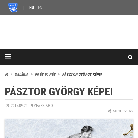
HU
EN
GALÉRIA
90 ÉV 90 NÉV
PÁSZTOR GYÖRGY KÉPEI
PÁSZTOR GYÖRGY KÉPEI
2017.09.26. |
9 YEARS AGO
MEGOSZTÁS