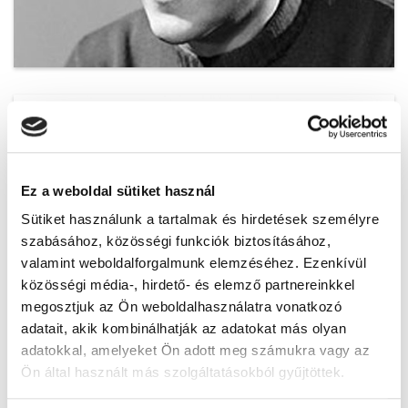
pasztor_gyorgy_h.jpg
Ez a weboldal sütiket használ
Sütiket használunk a tartalmak és hirdetések személyre
szabásához, közösségi funkciók biztosításához,
valamint weboldalforgalmunk elemzéséhez. Ezenkívül
közösségi média-, hirdető- és elemző partnereinkkel
megosztjuk az Ön weboldalhasználatra vonatkozó
pasztor_gyorgy_2.jpg
adatait, akik kombinálhatják az adatokat más olyan
adatokkal, amelyeket Ön adott meg számukra vagy az
Ön által használt más szolgáltatásokból gyűjtöttek.