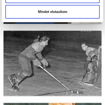
Mindet elutasítom
pasztor_gyorgy_4.jpg
pasztor_gyorgy_5.jpg