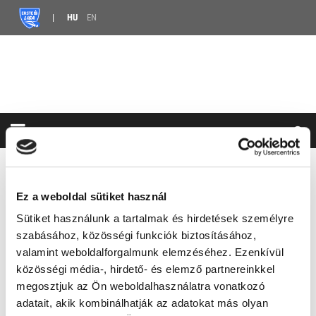
HU
EN
HÍREK
ERSTE LIGA
NAGY GERGŐ A BJAHC-BAN
Ez a weboldal sütiket használ
NAGY GERGŐ A BJAHC-BAN
Sütiket használunk a tartalmak és hirdetések személyre
szabásához, közösségi funkciók biztosításához,
2024.07.12. 09:00 |
2 YEARS AGO
valamint weboldalforgalmunk elemzéséhez. Ezenkívül
MEGOSZTÁS
közösségi média-, hirdető- és elemző partnereinkkel
megosztjuk az Ön weboldalhasználatra vonatkozó
A Fradi korábbi csapatkapitánya hat évet követően
adatait, akik kombinálhatják az adatokat más olyan