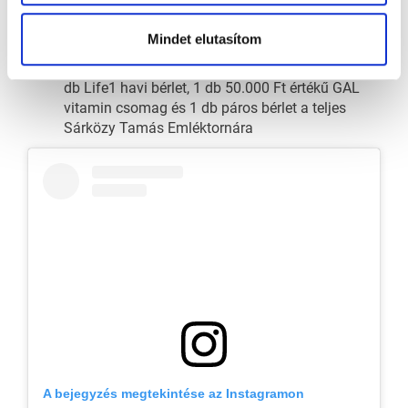
db Life1 havi bérlet, 1 db 50.000 Ft értékű GAL
Vitamin csomag és 1 db páros bérlet a teljes
Mindet elutasítom
Sárközy Tamás Emléktornára
hét nyereménye (november 24. és 30. között): 1
db Life1 havi bérlet, 1 db 50.000 Ft értékű GAL
vitamin csomag és 1 db páros bérlet a teljes
Sárközy Tamás Emléktornára
A bejegyzés megtekintése az Instagramon