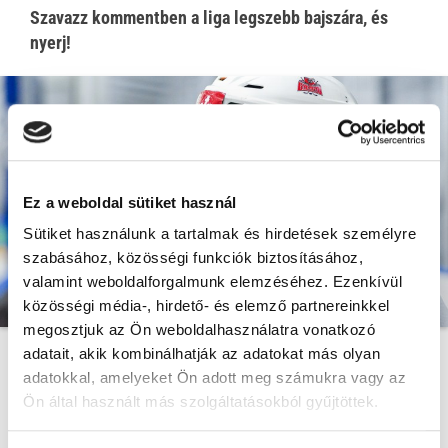
Szavazz kommentben a liga legszebb bajszára, és
nyerj!
Ez a weboldal sütiket használ
Sütiket használunk a tartalmak és hirdetések személyre
szabásához, közösségi funkciók biztosításához,
valamint weboldalforgalmunk elemzéséhez. Ezenkívül
közösségi média-, hirdető- és elemző partnereinkkel
megosztjuk az Ön weboldalhasználatra vonatkozó
adatait, akik kombinálhatják az adatokat más olyan
A Movember kampány lényege világszerte, hogy
adatokkal, amelyeket Ön adott meg számukra vagy az
ráirányítsa a figyelmet a férfiak egészésgére és a
Ön által használt más szolgáltatásokból gyűjtöttek.
szűrővizsgálatok fontosságára. A mozgalom
résztvevői azzal szeretnék felhívni a figyelmet, hogy