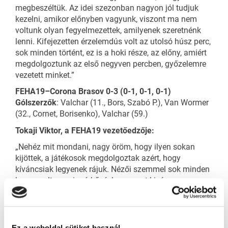
megbeszéltük. Az idei szezonban nagyon jól tudjuk
kezelni, amikor előnyben vagyunk, viszont ma nem
voltunk olyan fegyelmezettek, amilyenek szeretnénk
lenni. Kifejezetten érzelemdús volt az utolsó húsz perc,
sok minden történt, ez is a hoki része, az előny, amiért
megdolgoztunk az első negyven percben, győzelemre
vezetett minket.”
FEHA19–Corona Brasov 0-3 (0-1, 0-1, 0-1)
Gólszerzők
: Valchar (11., Bors, Szabó P.), Van Wormer
(32., Cornet, Borisenko), Valchar (59.)
Tokaji Viktor, a FEHA19 vezetőedzője:
„Nehéz mit mondani, nagy öröm, hogy ilyen sokan
kijöttek, a játékosok megdolgoztak azért, hogy
kíváncsiak legyenek rájuk. Nézői szemmel sok minden
benne volt a mai mérkőzésben, egyet kivéve: a
gólszerzésünk. Ha nem hisszük el, hogy kapura kell
juttatni a korongot és be kell menni a veszélyes
zónákba, akkor nem leszünk versenyképesek. Látni
kell, hogy a top négy játékosunk nem állt
Ez a weboldal sütiket használ