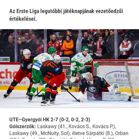
Az Erste Liga legutóbbi játéknapjának vezetőedzői
értékelései.
UTE–Gyergyói HK 2-7 (0-2, 0-2, 2-3)
Gólszerzők:
Laskawy (41., Kovács S., Kovács P.),
Laskawy (49., McNulty, Sol), illetve Sárpátki (8.), Orban