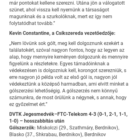
már pontokat kellene szerezni. Utána jön a válogatott
szünet, ahol vissza kell nyernünk a társaságot
magunknak és a szurkolóknak, mert ez így nem
folytatódhat tovább.”
Kevin Constantine, a Csíkszereda vezetőedzője:
„Nem lövünk sok gólt, meg kell dolgoznunk ezekért a
találatokért, szóval nagyon fontos, hogy az legyen az
alap, hogy mennyire keményen dolgozunk és mennyire
figyelünk a részletekre. Egyes támadóinknak a
védekezésen is dolgozniuk kell, korongot szerezniük, s
erre nagyon jó példa volt az első gól is, nagyon jól
védekeztünk a középső harmadban, ami elvitt minket a
gólszerzési lehetőségig. A gólszerzés nem könnyű
számunkra, de most örülünk a négynek, s annak, hogy
ez győzelmet ért.”
DVTK Jegesmedvék–FTC-Telekom 4-3 (0-1, 2-1, 1-1,
1-0) – hosszabbítás után
Gólszerzők:
Miskolczi (29., Szathmáry, Berdnikov),
Blasko (37., Shkrabau, Berdnikov), Berdnikov