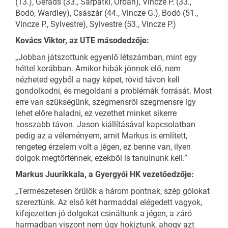
(13.), Gerads (33., Sárpátki, Orban), Vincze P. (33.,
Bodó, Wardley), Császár (44., Vincze G.), Bodó (51.,
Vincze P., Sylvestre), Sylvestre (53., Vincze P.)
Kovács Viktor, az UTE másodedzője:
„Jobban játszottunk egyenlő létszámban, mint egy
héttel korábban. Amikor hibák jönnek elő, nem
nézheted egyből a nagy képet, rövid távon kell
gondolkodni, és megoldani a problémák forrását. Most
erre van szükségünk, szegmensről szegmensre így
lehet előre haladni, ez vezethet minket sikerre
hosszabb távon. Jason kiállításával kapcsolatban
pedig az a véleményem, amit Markus is említett,
rengeteg érzelem volt a jégen, ez benne van, ilyen
dolgok megtörténnek, ezekből is tanulnunk kell.”
Markus Juurikkala, a Gyergyói HK vezetőedzője:
„Természetesen örülök a három pontnak, szép gólokat
szereztünk. Az első két harmaddal elégedett vagyok,
kifejezetten jó dolgokat csináltunk a jégen, a záró
harmadban viszont nem úgy hokiztunk, ahogy azt