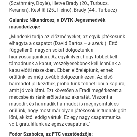
(Szathmáry, Doyle), illetve Brady (20., Turbucz,
Keranen), Kestilä (25., Heino), Brady (44., Turbucz)
Galanisz Nikandrosz, a DVTK Jegesmedvék
másodedzője:
„Mindenki tudja az előzményeket, az egyik játékosunk
elhagyta a csapatot (David Bartos
– a szerk
.). Ettől
függetlenül nagyon sokat dolgoztunk a
hiányosságainkon. Az egyik ilyen, hogy többet kell
támadnunk a kaput, veszélyesebbnek kell lennünk a
kapu előtti részekben. Ebben előreléptünk, ennek
örülünk, és még tovább dolgozunk ezen. Az első
harmadot jól kezdtük, próbáltunk többet lőni a kapura,
amit jó volt látni. Ezt követően a Fradi megérkezett a
meccsbe és ránk erőltette az akaratát. Viszont a
második és harmadik harmadot is megnyomtuk és
örülünk, hogy most már olyan játékosok is tudnak gólt
lőni, akiktől eddig vártuk. Ez egy nagy csapatmunka
volt, gratulálunk az egész csapatnak.”
Fodor Szabolcs, az FTC vezetőedzője: