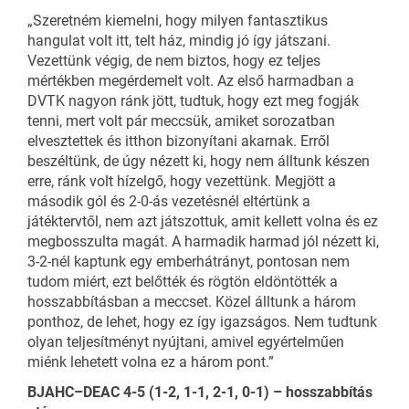
„Szeretném kiemelni, hogy milyen fantasztikus
hangulat volt itt, telt ház, mindig jó így játszani.
Vezettünk végig, de nem biztos, hogy ez teljes
mértékben megérdemelt volt. Az első harmadban a
DVTK nagyon ránk jött, tudtuk, hogy ezt meg fogják
tenni, mert volt pár meccsük, amiket sorozatban
elvesztettek és itthon bizonyítani akarnak. Erről
beszéltünk, de úgy nézett ki, hogy nem álltunk készen
erre, ránk volt hízelgő, hogy vezettünk. Megjött a
második gól és 2-0-ás vezetésnél eltértünk a
játéktervtől, nem azt játszottuk, amit kellett volna és ez
megbosszulta magát. A harmadik harmad jól nézett ki,
3-2-nél kaptunk egy emberhátrányt, pontosan nem
tudom miért, ezt belőtték és rögtön eldöntötték a
hosszabbításban a meccset. Közel álltunk a három
ponthoz, de lehet, hogy ez így igazságos. Nem tudtunk
olyan teljesítményt nyújtani, amivel egyértelműen
miénk lehetett volna ez a három pont.”
BJAHC–DEAC 4-5 (1-2, 1-1, 2-1, 0-1) – hosszabbítás