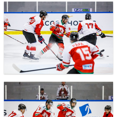
ml_191212_134.jpg