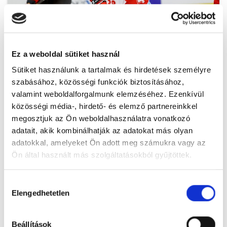
Ez a weboldal sütiket használ
ml_191212_138.jpg
Sütiket használunk a tartalmak és hirdetések személyre
szabásához, közösségi funkciók biztosításához,
valamint weboldalforgalmunk elemzéséhez. Ezenkívül
közösségi média-, hirdető- és elemző partnereinkkel
megosztjuk az Ön weboldalhasználatra vonatkozó
adatait, akik kombinálhatják az adatokat más olyan
adatokkal, amelyeket Ön adott meg számukra vagy az
Ön által használt más szolgáltatásokból gyűjtöttek.
Hozzájárulás
Elengedhetetlen
kiválasztása
ml_191212_139.jpg
Beállítások