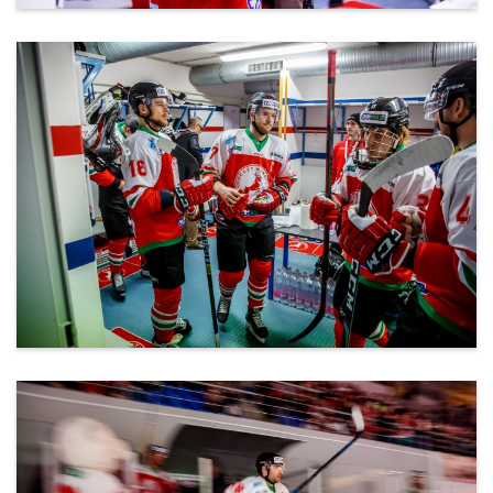
ml_191212_121.jpg