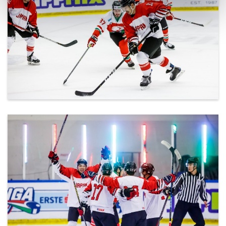
ml_191212_141.jpg