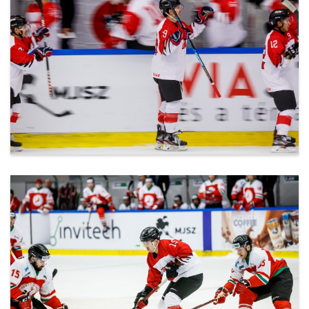
ml_191212_144.jpg