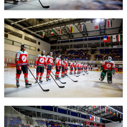
ml_191212_124.jpg