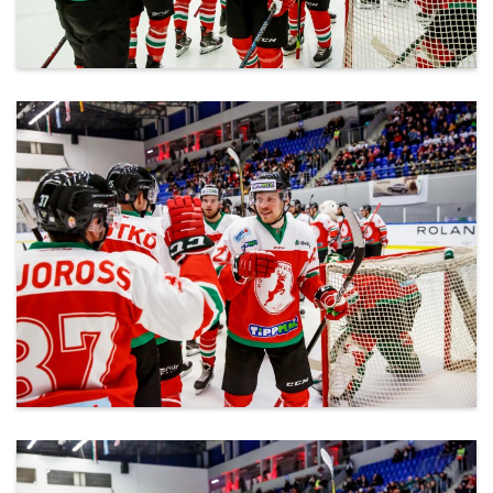
ml_191212_126.jpg
ml_191212_127.jpg