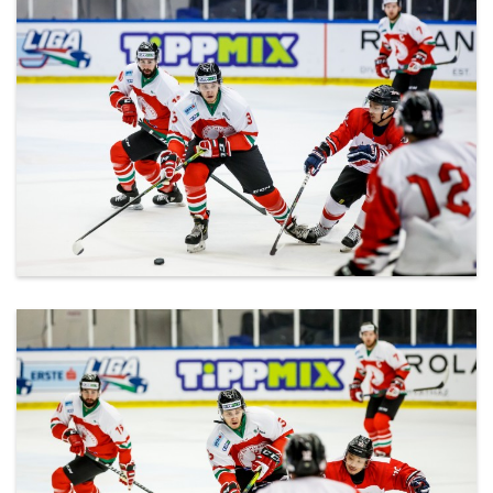
ml_191212_147.jpg