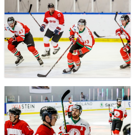
ml_191212_131.jpg