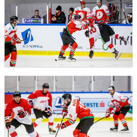
ml_191212_160.jpg