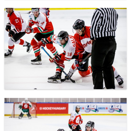
ml_191212_153.jpg