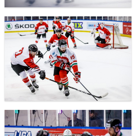
ml_191212_156.jpg