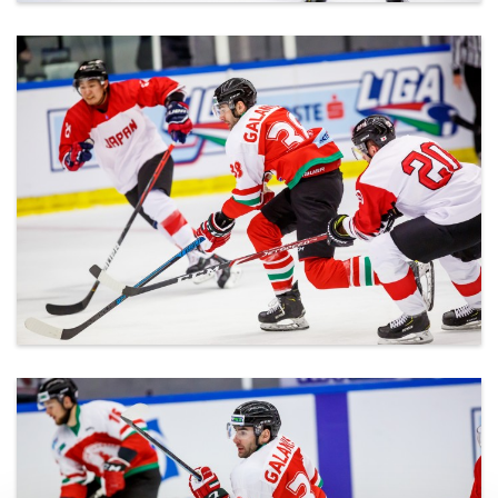
ml_191212_137.jpg