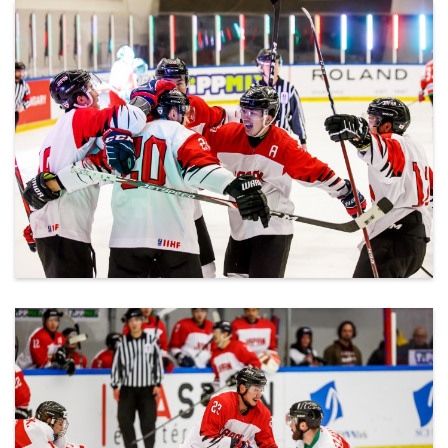
ml_191212_150.jpg