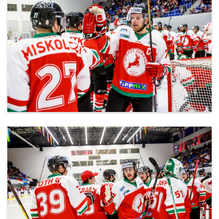
ml_191212_128.jpg