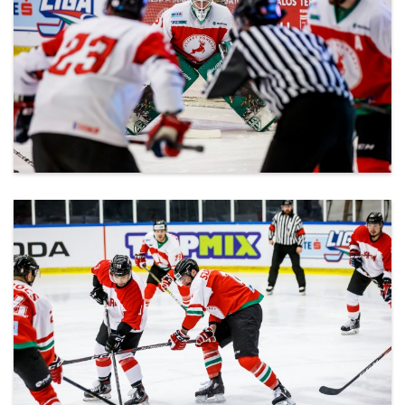
ml_191212_157.jpg