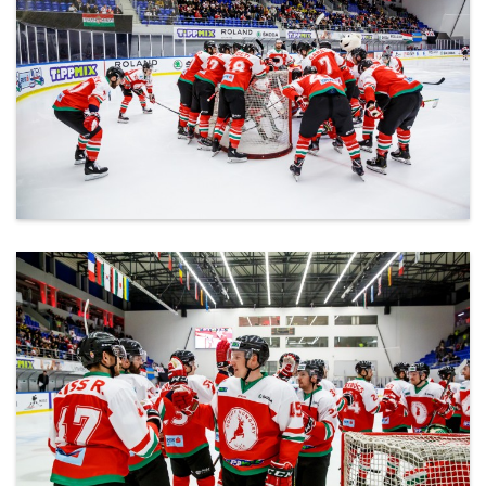
ml_191212_125.jpg