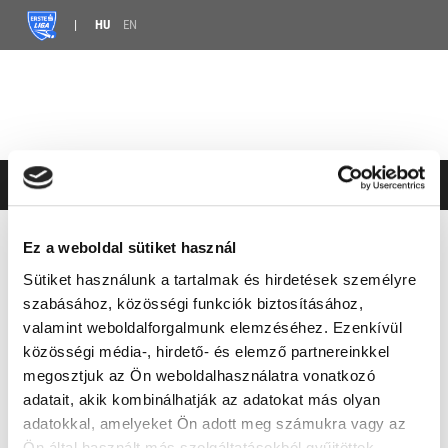
HU
EN
HÍREK
ERSTE LIGA
KIRILL KRUTOV CSATLAKOZIK A DEAC-HOZ
Ez a weboldal sütiket használ
Sütiket használunk a tartalmak és hirdetések személyre
KIRILL KRUTOV
szabásához, közösségi funkciók biztosításához,
CSATLAKOZIK A DEAC-HOZ
valamint weboldalforgalmunk elemzéséhez. Ezenkívül
közösségi média-, hirdető- és elemző partnereinkkel
megosztjuk az Ön weboldalhasználatra vonatkozó
2025.07.28. 08:37 |
ABOUT A YEAR AGO
adatait, akik kombinálhatják az adatokat más olyan
MEGOSZTÁS
adatokkal, amelyeket Ön adott meg számukra vagy az
Ön által használt más szolgáltatásokból gyűjtöttek.