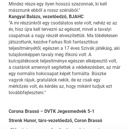
Mindez része egy ilyen hosszú szezonnak, ki kell
másznunk ebből a rossz szériából."
Kangyal Balázs, vezetőedző, BJAHC
"A mi részünkről egy csodálatos este volt, nehéz ez az
év, hisz újra kell tervezni az egészet, mivel a tavalyi
csapatnak a nagy részét elveszítettük. Ma tökéletesen
játszottunk, kezdve Farkas Roli fantasztikus
teljesítményétől, egészen a 17 éves Szivák játékáig, aki
tulajdonképpen tavaly még ifikorú volt. A
kulcsjátékosok teljesítménye egészen elképesztő volt,
a csatárok amennyit segítettek a védekezésben, az már
egy normális hokicsapat képét formálta. Büszke
vagyok rájuk, gratulálok nekik, de ez csak egy
mérkőzés volt, és kérdés az, hogy miként tudjuk ezt
továbbfejleszteni."
Corona Brassó – DVTK Jegesmedvék 5-1
Strenk Hunor, társ-vezetőedző, Coron Brassó