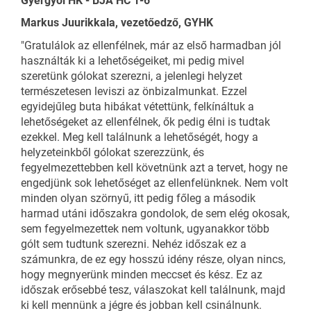
Gyergyói HK - BJA HC 1-6
Markus Juurikkala, vezetőedző, GYHK
"Gratulálok az ellenfélnek, már az első harmadban jól
használták ki a lehetőségeiket, mi pedig mivel
szeretünk gólokat szerezni, a jelenlegi helyzet
természetesen leviszi az önbizalmunkat. Ezzel
egyidejűleg buta hibákat vétettünk, felkínáltuk a
lehetőségeket az ellenfélnek, ők pedig élni is tudtak
ezekkel. Meg kell találnunk a lehetőségét, hogy a
helyzeteinkből gólokat szerezzünk, és
fegyelmezettebben kell követnünk azt a tervet, hogy ne
engedjünk sok lehetőséget az ellenfelünknek. Nem volt
minden olyan szörnyű, itt pedig főleg a második
harmad utáni időszakra gondolok, de sem elég okosak,
sem fegyelmezettek nem voltunk, ugyanakkor több
gólt sem tudtunk szerezni. Nehéz időszak ez a
számunkra, de ez egy hosszú idény része, olyan nincs,
hogy megnyerünk minden meccset és kész. Ez az
időszak erősebbé tesz, válaszokat kell találnunk, majd
ki kell mennünk a jégre és jobban kell csinálnunk.