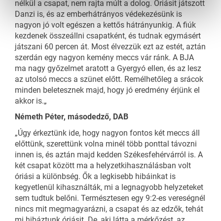
nélkül a csapat, nem rajta múlt a dolog. Óriásit játszott
Danzi is, és az emberhátrányos védekezésünk is
nagyon jó volt egészen a kettős hátrányunkig. A fiúk
kezdenek összeállni csapatként, és tudnak egymásért
játszani 60 percen át. Most élvezzük ezt az estét, aztán
szerdán egy nagyon kemény meccs vár ránk. A BJA
ma nagy győzelmet aratott a Gyergyó ellen, és az lesz
az utolsó meccs a szünet előtt. Remélhetőleg a srácok
minden beletesznek majd, hogy jó eredmény érjünk el
akkor is.„
Németh Péter, másodedző, DAB
„Úgy érkeztünk ide, hogy nagyon fontos két meccs áll
előttünk, szerettünk volna minél több ponttal távozni
innen is, és aztán majd kedden Székesfehérvárról is. A
két csapat között ma a helyzetkihasználásban volt
óriási a különbség. Ők a legkisebb hibáinkat is
kegyetlenül kihasználták, mi a legnagyobb helyzeteket
sem tudtuk belőni. Természtesen egy 9:2-es vereségnél
nincs mit megmagyarázni, a csapat és az edzők, tehát
mi hibáztunk óriásit. De, aki látta a mérkőzést, az