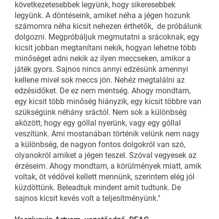
következetesebbek legyünk, hogy sikeresebbek
legyünk. A döntéseink, amiket néha a jégen hozunk
számomra néha kicsit nehezen érthetők, de próbálunk
dolgozni. Megpróbáljuk megmutatni a srácoknak, egy
kicsit jobban megtanítani nekik, hogyan lehetne több
minőséget adni nekik az ilyen meccseken, amikor a
játék gyors. Sajnos nincs annyi edzésünk amennyi
kellene mivel sok meccs jön. Nehéz megtalálni az
edzésidőket. De ez nem mentség. Ahogy mondtam,
egy kicsit több minőség hiányzik, egy kicsit többre van
szükségünk néhány sráctól. Nem sok a különbség
aközött, hogy egy góllal nyerünk, vagy egy góllal
veszítünk. Ami mostanában történik velünk nem nagy
a különbség, de nagyon fontos dolgokról van szó,
olyanokról amiket a jégen teszel. Szóval vegyesek az
érzéseim. Ahogy mondtam, a körülmények miatt, amik
voltak, öt védővel kellett mennünk, szerintem elég jól
küzdöttünk. Beleadtuk mindent amit tudtunk. De
sajnos kicsit kevés volt a teljesítményünk."