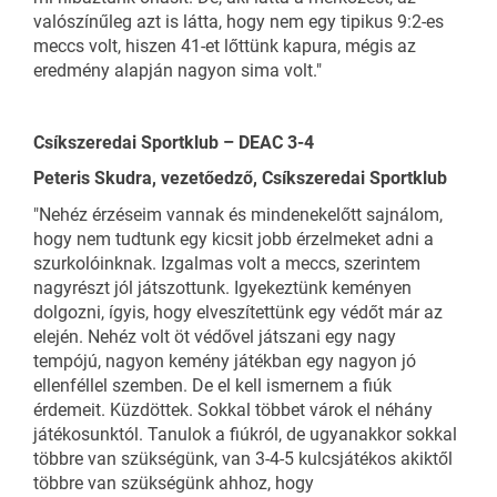
valószínűleg azt is látta, hogy nem egy tipikus 9:2-es
meccs volt, hiszen 41-et lőttünk kapura, mégis az
eredmény alapján nagyon sima volt."
Csíkszeredai Sportklub – DEAC 3-4
Peteris Skudra, vezetőedző, Csíkszeredai Sportklub
"Nehéz érzéseim vannak és mindenekelőtt sajnálom,
hogy nem tudtunk egy kicsit jobb érzelmeket adni a
szurkolóinknak. Izgalmas volt a meccs, szerintem
nagyrészt jól játszottunk. Igyekeztünk keményen
dolgozni, ígyis, hogy elveszítettünk egy védőt már az
elején. Nehéz volt öt védővel játszani egy nagy
tempójú, nagyon kemény játékban egy nagyon jó
ellenféllel szemben. De el kell ismernem a fiúk
érdemeit. Küzdöttek. Sokkal többet várok el néhány
játékosunktól. Tanulok a fiúkról, de ugyanakkor sokkal
többre van szükségünk, van 3-4-5 kulcsjátékos akiktől
többre van szükségünk ahhoz, hogy