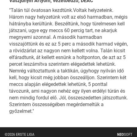
Vaszjunyin Artyom, vezetőedző, DEAC
"Talán túl óvatosan kezdtünk.Voltak helyzeteink.
Három nagy helyzetünk volt az első harmadban, mégis
hátrányba kerültünk. Beszéltünk, hogy türelmesen kell
játszani, ugye egy meccs 60 percig tart, ne akarjuk
megnyerni azonnal. A második harmadban
visszajöttünk és ez az 5 perc a második harmad végén,
a rövidzárlat az nagyon nem kellett volna. Talán kicsit
elfáradtunk, át kellett esnünk a holtponton, de azt az 5
percet leszámítva szerintem elégedettek lehetünk.
Nemrég változtattunk a taktikán, úgyhogy nyilván idő
kell, hogy kicsit még jobban összeálljon. Szerintem két
meccs alapján elégedettek lehetünk, 5 ponttal
távozunk, ami nagyon nehéz egy ilyen erdélyi túrán és
nem mindig fordul elő. Jól, összeszedetten játszottunk.
Szerintem összességében megérdemeltük a
győzelmet."
©2026 ERSTE LIGA
NEO
SOFT