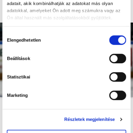
adatait, akik kombinálhatják az adatokat más olyan
A 26 éves csatár Franciaországból igazol az Erste
adatokkal, amelyeket Ön adott meg számukra vagy az
Ligába.
Ön által használt más szolgáltatásokból gyűjtöttek.
Hozzájárulás
Elengedhetetlen
kiválasztása
Beállítások
Statisztikai
Marketing
A BJAHC közzétette Horváth Bálint leigazolását. A 26
éves csatár éveken át a svéd utánpótlás-
Részletek megjelenítése
bajnokságokban jégkorongozott, aztán 2017 és 2023
között a skandiáv ország felnőttjei között szerepelt,