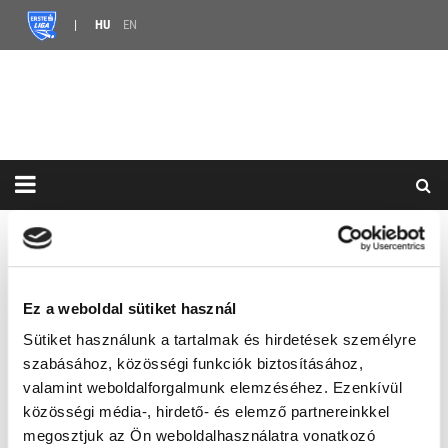
HU
EN
HÍREK
ERSTE LIGA
HORVÁTH BÁLINT A BJAHC-NÁL FOLYTATJA
HORVÁTH BÁLINT A BJAHC-
Ez a weboldal sütiket használ
NÁL FOLYTATJA
Sütiket használunk a tartalmak és hirdetések személyre
szabásához, közösségi funkciók biztosításához,
2025.07.25. 09:00 |
ABOUT A YEAR AGO
valamint weboldalforgalmunk elemzéséhez. Ezenkívül
MEGOSZTÁS
közösségi média-, hirdető- és elemző partnereinkkel
megosztjuk az Ön weboldalhasználatra vonatkozó