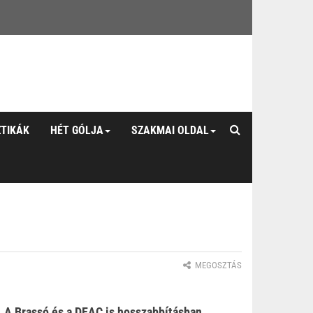
ZTIKÁK
HÉT GÓLJA
SZAKMAI OLDAL
MEGOSZTÁS
. A Brassó és a DEAC is hosszabbításban