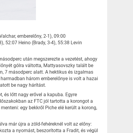
Valchar, emberelőny, 2-1), 09:00
3), 52:07 Heino (Brady, 3-4), 55:38 Levin
1 másodperc után megszerezte a vezetést, ahogy
őnyét gólra váltotta, Mattyasovszky talált be
n, 7 másodperc alatt. A hektikus és izgalmas
dik harmadban három emberelőnye is volt a hazai
atott be nagy hárítást.
t, és lőtt nagy erővel a kapuba. Egyre
 időszakokban az FTC jól tartotta a korongot a
enteni: egy bekkről Piche elé került a korong,
va már újra a zöld-fehéreknél volt az előny:
kozta a nyomást, beszorította a Fradit, és végül