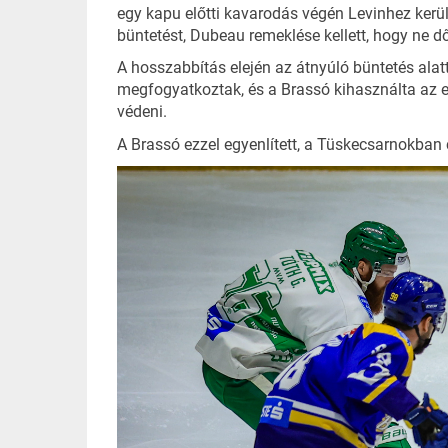
egy kapu előtti kavarodás végén Levinhez kerül
büntetést, Dubeau remeklése kellett, hogy ne dő
A hosszabbítás elején az átnyúló büntetés alatt
megfogyatkoztak, és a Brassó kihasználta az el
védeni.
A Brassó ezzel egyenlített, a Tüskecsarnokban 