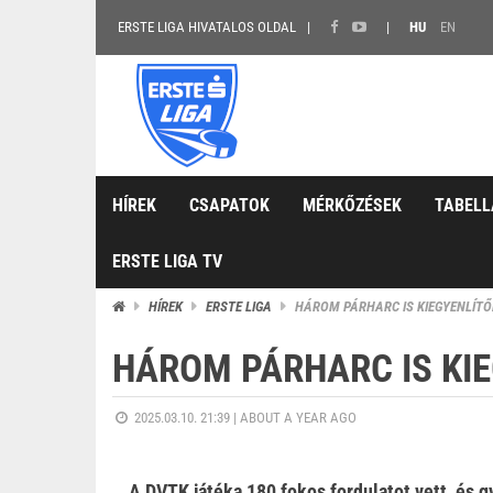
ERSTE LIGA HIVATALOS OLDAL
HU
EN
HÍREK
CSAPATOK
MÉRKŐZÉSEK
TABELL
ERSTE LIGA TV
HÍREK
ERSTE LIGA
HÁROM PÁRHARC IS KIEGYENLÍT
HÁROM PÁRHARC IS KI
2025.03.10. 21:39 |
ABOUT A YEAR AGO
A DVTK játéka 180 fokos fordulatot vett, és 