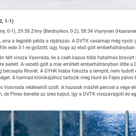
, 1-1)
y, 0-1), 29:58 Zitny (Berdnyikov, 0-2), 58:34 Vayrynen (Haaranen,
t, arra a legjobb példa a rájátszás. A DVTK vasárnap még nyolc g
őn este 3-1-re győzött, úgy, hogy az első gólt emberhátrányban 
tért vissza Vasvrada, és a cseh kapus több hatalmas bravúrt 
e sietett. A vezető gólt a már említett emberhátrányban lőtte a
dig becsapta Rinnét. A GYHK hiába fokozta a tempót, nem tudott
séget. A harmad krónikájához tartozik még Hunt és Fejes páros 
 Vosvrada védéseiről szólt. A hazaiak másfél perccel a vége el
n, de Pineo bevette az üres kaput, így a DVTK visszavágott és eg