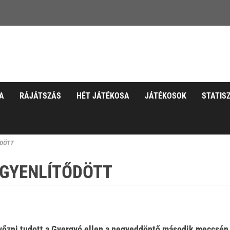
A
RÁJÁTSZÁS
HÉT JÁTÉKOSA
JÁTÉKOSOK
STATIS
ŐDÖTT
EGYENLÍTŐDÖTT
győzni tudott a Gyergyó ellen a negyeddöntő második meccsén