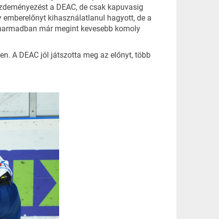
kezdeményezést a DEAC, de csak kapuvasig
y emberelőnyt kihasználatlanul hagyott, de a
lsó harmadban már megint kevesebb komoly
len. A DEAC jól játszotta meg az előnyt, több