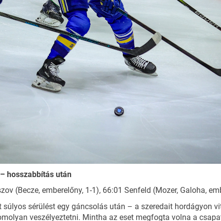
 – hosszabbítás után
zov (Becze, emberelőny, 1-1), 66:01 Senfeld (Mozer, Galoha, emb
t súlyos sérülést egy gáncsolás után – a szeredait hordágyon vitt
omolyan veszélyeztetni. Mintha az eset megfogta volna a csapatok