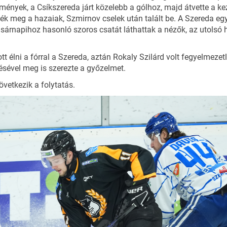
mények, a Csíkszereda járt közelebb a gólhoz, majd átvette a 
ték meg a hazaiak, Szmirnov cselek után talált be. A Szereda eg
 vasárnapihoz hasonló szoros csatát láthattak a nézők, az uto
tt élni a fórral a Szereda, aztán Rokaly Szilárd volt fegyelmezet
vésével meg is szerezte a győzelmet.
övetkezik a folytatás.