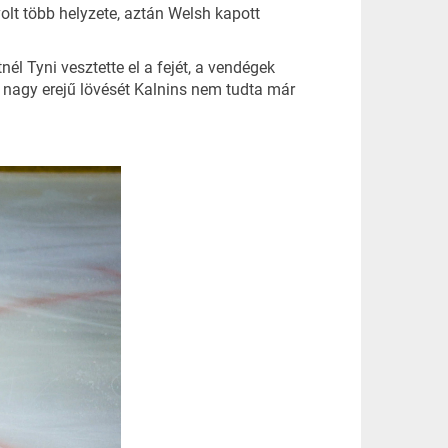
olt több helyzete, aztán Welsh kapott
él Tyni vesztette el a fejét, a vendégek
s nagy erejű lövését Kalnins nem tudta már