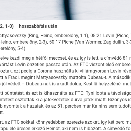
2, 1-0) – hosszabbítás után
attyasovszky (Ring, Heino, emberelőny, 1-1), 08:21 Levin (Piche, 
Heino, emberelőny, 2-3), 50:17 Piche (Van Wormer, Zagidullin, 3-
erelőny, 5-4)
lve kezdi meg a hétfői meccset, és ez így is lett, a címvédő 8
yártást Levin önzetlen passza után. Az FTC viszont első emberel
oztak, ezt pedig a Corona használta ki villámgyorsan Levin révé
lített a Fradi, megint Mattyasovszky mattolta Dubeau-t. A máso
 jól védett – Dubeau-nak is akadt dolga, Kestilä helyzeténél mut
 büntetést, és ezt is kihasználta az FTC: Tyni lopta a távolságo
üntetést osztottak ki a játékvezetők durva játék miatt. Bizonyos
 nyomtak a hazaiak, és az 51. percben már Kalnins sem tudott m
t.
, az FTC sokkal könnyedebben szerezte azokat, így két perc múl
kapu elé üresen érkező Heinót, aki nem is hibázott. A címvédő fo