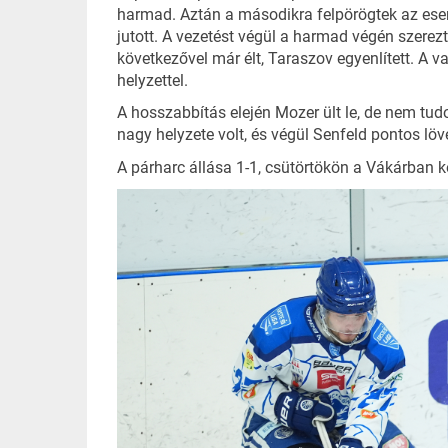
harmad. Aztán a másodikra felpörögtek az ese
jutott. A vezetést végül a harmad végén szerez
következővel már élt, Taraszov egyenlített. A
helyzettel.
A hosszabbítás elején Mozer ült le, de nem tudo
nagy helyzete volt, és végül Senfeld pontos lö
A párharc állása 1-1, csütörtökön a Vákárban k