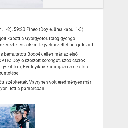
 1-2), 59:20 Pineo (Doyle, üres kapu, 1-3)
ólt kapott a Gyergyótól, főleg gyenge
szerezte, és sokkal fegyelmezettebben játszott.
is bemutatott Bodóék ellen már az első
 DVTK: Doyle szerzett korongot, szép cselek
 egyenlíteni, Berdnyikov korongszerzése után
büntetése.
őtt szépítettek, Vayrynen volt eredményes már
yenlített a párharcban.