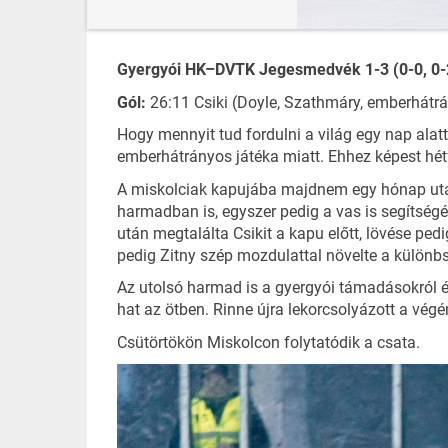
Gyergyói HK–DVTK Jegesmedvék 1-3 (0-0, 0-2
Gól:
26:11 Csiki (Doyle, Szathmáry, emberhátrán
Hogy mennyit tud fordulni a világ egy nap alat
emberhátrányos játéka miatt. Ehhez képest hétf
A miskolciak kapujába majdnem egy hónap után 
harmadban is, egyszer pedig a vas is segítségér
után megtalálta Csikit a kapu előtt, lövése pe
pedig Zitny szép mozdulattal növelte a különb
Az utolsó harmad is a gyergyói támadásokról és
hat az ötben. Rinne újra lekorcsolyázott a végé
Csütörtökön Miskolcon folytatódik a csata.