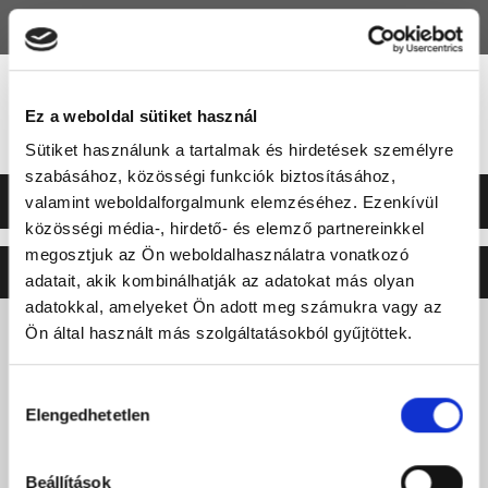
HU
EN
Ez a weboldal sütiket használ
Sütiket használunk a tartalmak és hirdetések személyre
szabásához, közösségi funkciók biztosításához,
valamint weboldalforgalmunk elemzéséhez. Ezenkívül
közösségi média-, hirdető- és elemző partnereinkkel
megosztjuk az Ön weboldalhasználatra vonatkozó
©2026 ERSTE LIGA
NEO
SOFT
adatait, akik kombinálhatják az adatokat más olyan
adatokkal, amelyeket Ön adott meg számukra vagy az
Ön által használt más szolgáltatásokból gyűjtöttek.
Hozzájárulás
Elengedhetetlen
kiválasztása
Beállítások