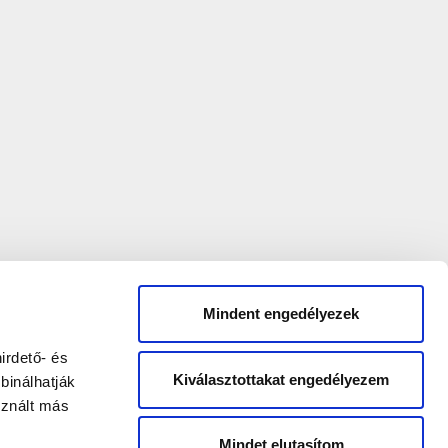
Mindent engedélyezek
irdető- és
Kiválasztottakat engedélyezem
binálhatják
sznált más
Mindet elutasítom