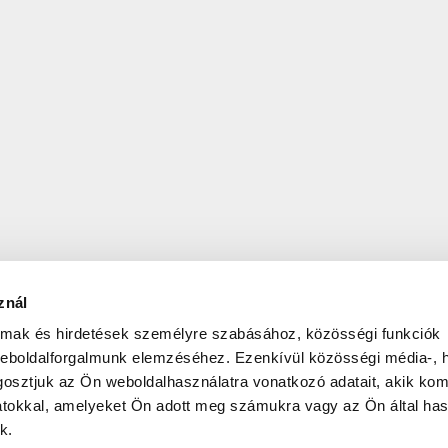
znál
almak és hirdetések személyre szabásához, közösségi funkciók
weboldalforgalmunk elemzéséhez. Ezenkívül közösségi média-, h
osztjuk az Ön weboldalhasználatra vonatkozó adatait, akik kom
atokkal, amelyeket Ön adott meg számukra vagy az Ön által ha
k.