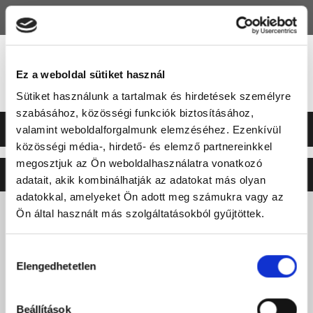
HU
EN
Ez a weboldal sütiket használ
Sütiket használunk a tartalmak és hirdetések személyre
szabásához, közösségi funkciók biztosításához,
valamint weboldalforgalmunk elemzéséhez. Ezenkívül
közösségi média-, hirdető- és elemző partnereinkkel
megosztjuk az Ön weboldalhasználatra vonatkozó
©2026 ERSTE LIGA
NEO
SOFT
adatait, akik kombinálhatják az adatokat más olyan
adatokkal, amelyeket Ön adott meg számukra vagy az
Ön által használt más szolgáltatásokból gyűjtöttek.
Hozzájárulás
Elengedhetetlen
kiválasztása
Beállítások