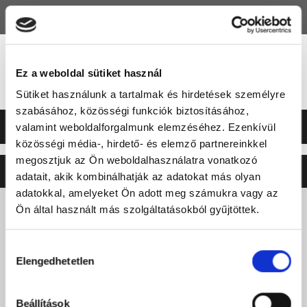
HU
EN
Ez a weboldal sütiket használ
Sütiket használunk a tartalmak és hirdetések személyre
szabásához, közösségi funkciók biztosításához,
valamint weboldalforgalmunk elemzéséhez. Ezenkívül
közösségi média-, hirdető- és elemző partnereinkkel
megosztjuk az Ön weboldalhasználatra vonatkozó
©2026 ERSTE LIGA
NEO
SOFT
adatait, akik kombinálhatják az adatokat más olyan
adatokkal, amelyeket Ön adott meg számukra vagy az
Ön által használt más szolgáltatásokból gyűjtöttek.
Hozzájárulás
Elengedhetetlen
kiválasztása
Beállítások