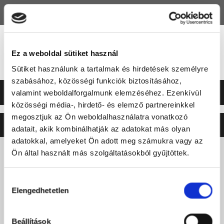
HU
EN
Ez a weboldal sütiket használ
Sütiket használunk a tartalmak és hirdetések személyre
szabásához, közösségi funkciók biztosításához,
valamint weboldalforgalmunk elemzéséhez. Ezenkívül
közösségi média-, hirdető- és elemző partnereinkkel
megosztjuk az Ön weboldalhasználatra vonatkozó
©2026 ERSTE LIGA
NEO
SOFT
adatait, akik kombinálhatják az adatokat más olyan
adatokkal, amelyeket Ön adott meg számukra vagy az
Ön által használt más szolgáltatásokból gyűjtöttek.
Hozzájárulás
Elengedhetetlen
kiválasztása
Beállítások