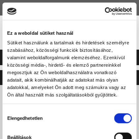
HU
EN
Ez a weboldal sütiket használ
Sütiket használunk a tartalmak és hirdetések személyre
szabásához, közösségi funkciók biztosításához,
valamint weboldalforgalmunk elemzéséhez. Ezenkívül
közösségi média-, hirdető- és elemző partnereinkkel
megosztjuk az Ön weboldalhasználatra vonatkozó
©2026 ERSTE LIGA
NEO
SOFT
adatait, akik kombinálhatják az adatokat más olyan
adatokkal, amelyeket Ön adott meg számukra vagy az
Ön által használt más szolgáltatásokból gyűjtöttek.
Hozzájárulás
Elengedhetetlen
kiválasztása
Beállítások