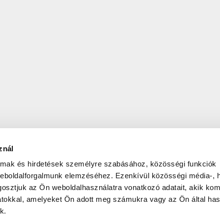
znál
almak és hirdetések személyre szabásához, közösségi funkciók
weboldalforgalmunk elemzéséhez. Ezenkívül közösségi média-, h
osztjuk az Ön weboldalhasználatra vonatkozó adatait, akik kom
atokkal, amelyeket Ön adott meg számukra vagy az Ön által ha
k.