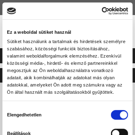
HU
EN
Ez a weboldal sütiket használ
Sütiket használunk a tartalmak és hirdetések személyre
szabásához, közösségi funkciók biztosításához,
valamint weboldalforgalmunk elemzéséhez. Ezenkívül
közösségi média-, hirdető- és elemző partnereinkkel
megosztjuk az Ön weboldalhasználatra vonatkozó
©2026 ERSTE LIGA
NEO
SOFT
adatait, akik kombinálhatják az adatokat más olyan
adatokkal, amelyeket Ön adott meg számukra vagy az
Ön által használt más szolgáltatásokból gyűjtöttek.
Hozzájárulás
Elengedhetetlen
kiválasztása
Beállítások