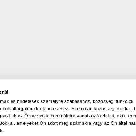
znál
almak és hirdetések személyre szabásához, közösségi funkciók
weboldalforgalmunk elemzéséhez. Ezenkívül közösségi média-, h
osztjuk az Ön weboldalhasználatra vonatkozó adatait, akik kom
atokkal, amelyeket Ön adott meg számukra vagy az Ön által ha
k.