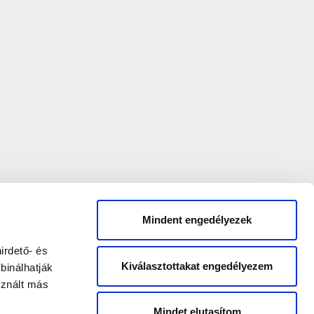
Mindent engedélyezek
irdető- és
Kiválasztottakat engedélyezem
binálhatják
sznált más
Mindet elutasítom