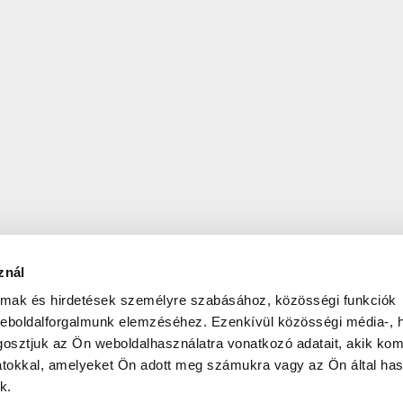
znál
almak és hirdetések személyre szabásához, közösségi funkciók
weboldalforgalmunk elemzéséhez. Ezenkívül közösségi média-, h
osztjuk az Ön weboldalhasználatra vonatkozó adatait, akik kom
atokkal, amelyeket Ön adott meg számukra vagy az Ön által ha
k.