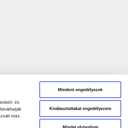
Mindent engedélyezek
irdető- és
Kiválasztottakat engedélyezem
binálhatják
sznált más
Mindet elutasítom