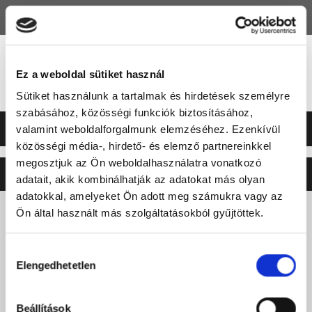
HU
EN
Ez a weboldal sütiket használ
Sütiket használunk a tartalmak és hirdetések személyre
szabásához, közösségi funkciók biztosításához,
valamint weboldalforgalmunk elemzéséhez. Ezenkívül
közösségi média-, hirdető- és elemző partnereinkkel
megosztjuk az Ön weboldalhasználatra vonatkozó
©2026 ERSTE LIGA
NEO
SOFT
adatait, akik kombinálhatják az adatokat más olyan
adatokkal, amelyeket Ön adott meg számukra vagy az
Ön által használt más szolgáltatásokból gyűjtöttek.
Hozzájárulás
Elengedhetetlen
kiválasztása
Beállítások