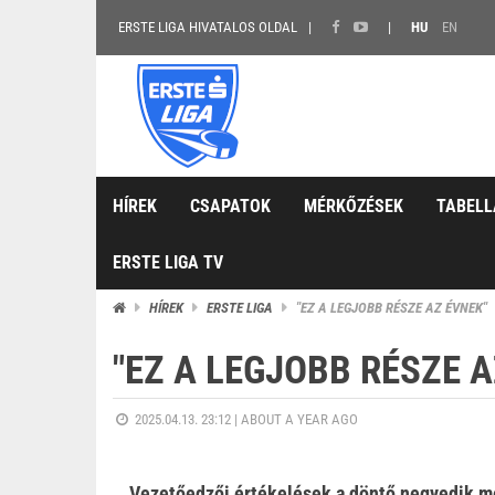
ERSTE LIGA HIVATALOS OLDAL
HU
EN
HÍREK
CSAPATOK
MÉRKŐZÉSEK
TABELL
ERSTE LIGA TV
HÍREK
ERSTE LIGA
"EZ A LEGJOBB RÉSZE AZ ÉVNEK"
"EZ A LEGJOBB RÉSZE A
2025.04.13. 23:12 |
ABOUT A YEAR AGO
Vezetőedzői értékelések a döntő negyedik m