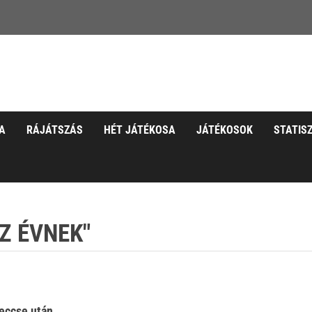
A
RÁJÁTSZÁS
HÉT JÁTÉKOSA
JÁTÉKOSOK
STATIS
Z ÉVNEK"
eccse után.