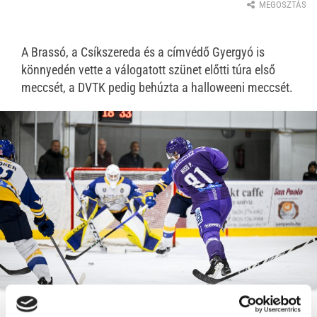
MEGOSZTÁS
A Brassó, a Csíkszereda és a címvédő Gyergyó is
könnyedén vette a válogatott szünet előtti túra első
meccsét, a DVTK pedig behúzta a halloweeni meccsét.