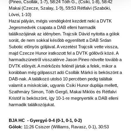
(Pineo, Csollák, 1-7), 58:24 Tóth G., (Csiki, 1-8), 58:42 
Makai (Czecze, Szalay, 1-9), 59:53 Rétfalvi (Szabóki, 
Lövei, 1-10)
Hazai pályán, mégis vendégként kezdett neki a DVTK 
Jegesmedvék csapata a DAB elleni harmadik 
találkozójának az idényben. Trajcsik Dávid nyitotta a gólok 
sorát, de nem sokkal később egyenlített a DAB Srdan 
Subotic előnyös góljával. A vezetést Trajcsik vette vissza, 
majd Czecze Hunor iratkozott fel a DVTK góllövői közé. A 
harmadszünetről visszatérve Jason Pineo növelte tovább a 
DVTK előnyét. A mérkőzés felénél jártak a felek, mikor a 
korábban még gólpasszt adó Csollák Márkó is beköszönt a 
DAB-nak. A találkozó utolsó 10 percében pedig találtak 
valamit a miskolciak, ugyanis Csiki Hunor duplája mellett, 
Szathmáry Simon, Tóth Gergő, Makai Miklós és Rétfalvi 
Kristóf is beköszönt, így 10-1-re megnyerték a DAB elleni 
harmadik találkozójukat.
BJA HC  - Gyergyó 0-4 (0-1, 0-1, 0-2)
Gólok:
 11:26 Csiszer (Williams, Ravasz, 0-1), 30:53 