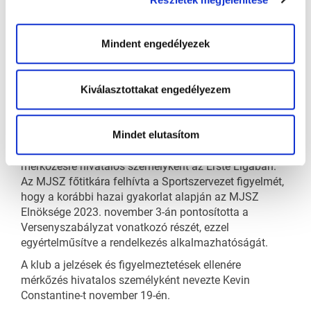
semmilyen pozícióban a WHL-ben. A tevékenységtől
eltiltás alól kérelemmel mentesülhet, de nem korábban,
mint 2025 júliusa.
Mindent engedélyezek
Az Erste Liga menedzsere november 6-án értesítette a
Sport Club Csíkszeredát, hogy Kevin Constantine az
Kiválasztottakat engedélyezem
Erste Liga és az MJSZ Versenyszabályzata szerint
nem nevezhető hivatalos mérkőzésre, mivel érvényes
eltiltás alatt áll. Ezt követően november 13-án a MJSZ
Mindet elutasítom
főtitkára is értesítette a sportszervezetet, és jelezte,
hogy az eltiltását töltő sportszakember nem nevezhető
mérkőzésre hivatalos személyként az Erste Ligában.
Az MJSZ főtitkára felhívta a Sportszervezet figyelmét,
hogy a korábbi hazai gyakorlat alapján az MJSZ
Elnöksége 2023. november 3-án pontosította a
Versenyszabályzat vonatkozó részét, ezzel
egyértelműsítve a rendelkezés alkalmazhatóságát.
A klub a jelzések és figyelmeztetések ellenére
mérkőzés hivatalos személyként nevezte Kevin
Constantine-t november 19-én.