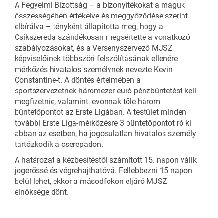
A Fegyelmi Bizottság – a bizonyítékokat a maguk
összességében értékelve és meggyőződése szerint
elbírálva – tényként állapította meg, hogy a
Csíkszereda szándékosan megsértette a vonatkozó
szabályozásokat, és a Versenyszervező MJSZ
képviselőinek többszöri felszólításának ellenére
mérkőzés hivatalos személynek nevezte Kevin
Constantine-t. A döntés értelmében a
sportszervezetnek háromezer euró pénzbüntetést kell
megfizetnie, valamint levonnak tőle három
büntetőpontot az Erste Ligában. A testület minden
további Erste Liga-mérkőzésre 3 büntetőpontot ró ki
abban az esetben, ha jogosulatlan hivatalos személy
tartózkodik a cserepadon.
A határozat a kézbesítéstől számított 15. napon válik
jogerőssé és végrehajthatóvá. Fellebbezni 15 napon
belül lehet, ekkor a másodfokon eljáró MJSZ
elnöksége dönt.