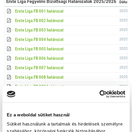
Erste Liga Fegyelmi Bizottsági Határozatok 2025/2026
Dátum
Erste Liga FB 001 határozat
2025.09
Erste Liga FB 002 határozat
2025.09
Erste Liga FB 003 határozat
2025.09
Erste Liga FB 004 határozat
2025.09
Erste Liga FB 005 határozat
2025.10
Erste Liga FB 006 határozat
2025.10
Erste Liga FB 007 határozat
2025.10
Erste Liga FB 008 határozat
2025.10
Erste Liga FB 009 határozat
2025.10
Erste Liga FB 010 határozat
2025.10
Erste Liga FB 011 határozat
2025.10
Erste Liga FB 012 határozat
2025.10
Ez a weboldal sütiket használ
Sütiket használunk a tartalmak és hirdetések személyre
Erste Liga FB 013 határozat
2025.10
szabásához, közösségi funkciók biztosításához,