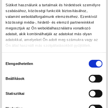
20200302_DEAC-Csíkszereda-23.jpg
Sütiket használunk a tartalmak és hirdetések személyre
szabásához, közösségi funkciók biztosításához,
valamint weboldalforgalmunk elemzéséhez. Ezenkívül
közösségi média-, hirdető- és elemző partnereinkkel
megosztjuk az Ön weboldalhasználatra vonatkozó
adatait, akik kombinálhatják az adatokat más olyan
adatokkal, amelyeket Ön adott meg számukra vagy az
Ön által használt más szolgáltatásokból gyűjtöttek.
Hozzájárulás
Elengedhetetlen
kiválasztása
20200302_DEAC-Csíkszereda-25.jpg
Beállítások
Statisztikai